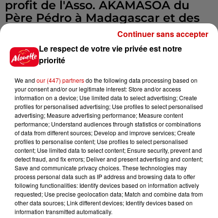
profit de l'Asso. AKAMASOA du
Père Pédro à Madagascar et des
enfants d'AKAMASOA. L'intégralité
Continuer sans accepter
des bénéfices seront reversés aux
Le respect de votre vie privée est notre
œuvres du Père Pédro. Le Pass
priorité
Sanitaire sera exigé à partie de 12
ans. Ouverture des portes dés
We and
our (447) partners
do the following data processing based on
your consent and/or our legitimate interest: Store and/or access
12h30. Pas de réservation. Accueil
information on a device; Use limited data to select advertising; Create
de 700 per. maxi.
profiles for personalised advertising; Use profiles to select personalised
advertising; Measure advertising performance; Measure content
Dimanche 14 novembre, 14 h, Le
performance; Understand audiences through statistics or combinations
Puy du Fou, Café de la Madelon,
of data from different sources; Develop and improve services; Create
profiles to personalise content; Use profiles to select personalised
Les Epesses. Gratuit. Contact : 06
content; Use limited data to select content; Ensure security, prevent and
32 63 48 01,
detect fraud, and fix errors; Deliver and present advertising and content;
Save and communicate privacy choices. These technologies may
process personal data such as IP address and browsing data to offer
Infos
Voir plus
following functionalities: Identify devices based on information actively
requested; Use precise geolocation data; Match and combine data from
other data sources; Link different devices; Identify devices based on
12h41
information transmitted automatically.