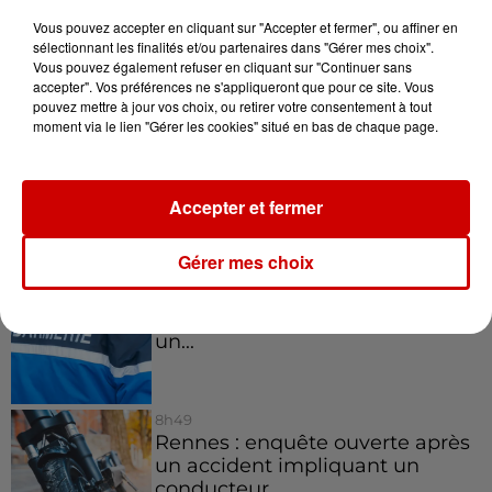
La comédienne rochefortaise
Dominique Frot est décédée
Vous pouvez accepter en cliquant sur "Accepter et fermer", ou affiner en
sélectionnant les finalités et/ou partenaires dans "Gérer mes choix".
Vous pouvez également refuser en cliquant sur "Continuer sans
accepter". Vos préférences ne s'appliqueront que pour ce site. Vous
pouvez mettre à jour vos choix, ou retirer votre consentement à tout
moment via le lien "Gérer les cookies" situé en bas de chaque page.
11h12
L’église de cette commune
d’Indre-et-Loire a été
cambriolée, deux...
Accepter et fermer
Gérer mes choix
10h20
Incendies suspects en Deux-
Sèvres et en Maine-et-Loire :
un...
8h49
Rennes : enquête ouverte après
un accident impliquant un
conducteur...