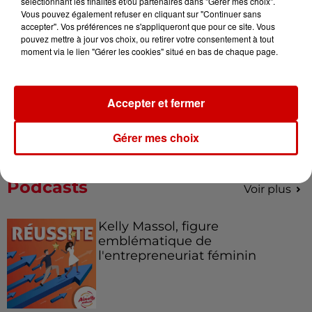
sélectionnant les finalités et/ou partenaires dans "Gérer mes choix".
de la...
Vous pouvez également refuser en cliquant sur "Continuer sans
accepter". Vos préférences ne s'appliqueront que pour ce site. Vous
pouvez mettre à jour vos choix, ou retirer votre consentement à tout
moment via le lien "Gérer les cookies" situé en bas de chaque page.
Destination Vacances : inscrivez-
vous !
Accepter et fermer
Gérer mes choix
Podcasts
Voir plus
Kelly Massol, figure
emblématique de
l'entrepreneuriat féminin