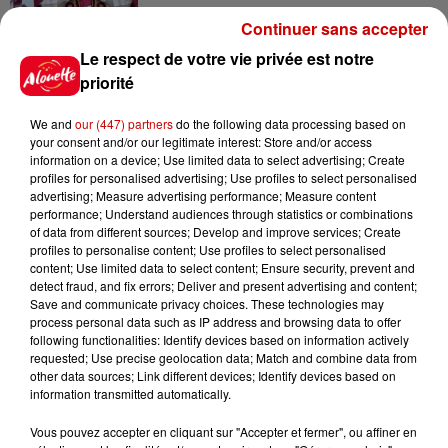
Continuer sans accepter
Le respect de votre vie privée est notre
priorité
Jeux
Voir plus
We and
our (447) partners
do the following data processing based on
your consent and/or our legitimate interest: Store and/or access
Gagnez vos places pour le
information on a device; Use limited data to select advertising; Create
festival Marché Gourmand 2026
profiles for personalised advertising; Use profiles to select personalised
à Coulon !
advertising; Measure advertising performance; Measure content
performance; Understand audiences through statistics or combinations
of data from different sources; Develop and improve services; Create
profiles to personalise content; Use profiles to select personalised
content; Use limited data to select content; Ensure security, prevent and
Le Duel - Gagnez vos entrées
detect fraud, and fix errors; Deliver and present advertising and content;
pour l'un des zoos de nos
Save and communicate privacy choices. These technologies may
régions !
process personal data such as IP address and browsing data to offer
following functionalities: Identify devices based on information actively
requested; Use precise geolocation data; Match and combine data from
other data sources; Link different devices; Identify devices based on
information transmitted automatically.
Destination Vacances - Gagnez
Vous pouvez accepter en cliquant sur "Accepter et fermer", ou affiner en
votre séjour en famille au cœur