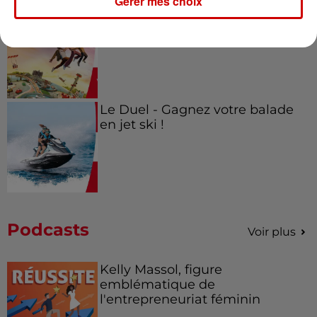
Gérer mes choix
Alouette vous invite à
Futuroscope Xperiences !
Le Duel - Gagnez votre balade
en jet ski !
Podcasts
Voir plus
Kelly Massol, figure
emblématique de
l'entrepreneuriat féminin