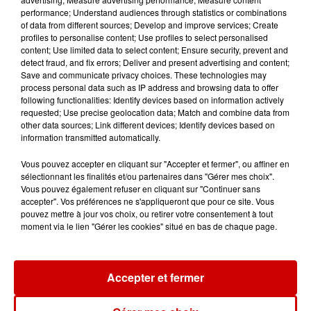
Rochelle, mégaferme de
performance; Understand audiences through statistics or combinations
saumons et succès...
of data from different sources; Develop and improve services; Create
profiles to personalise content; Use profiles to select personalised
content; Use limited data to select content; Ensure security, prevent and
detect fraud, and fix errors; Deliver and present advertising and content;
Save and communicate privacy choices. These technologies may
process personal data such as IP address and browsing data to offer
Jeux
following functionalities: Identify devices based on information actively
Voir plus
requested; Use precise geolocation data; Match and combine data from
other data sources; Link different devices; Identify devices based on
information transmitted automatically.
Gagnez vos places pour le
Festival du Roi Arthur 2026 !
Vous pouvez accepter en cliquant sur "Accepter et fermer", ou affiner en
sélectionnant les finalités et/ou partenaires dans "Gérer mes choix".
Vous pouvez également refuser en cliquant sur "Continuer sans
accepter". Vos préférences ne s'appliqueront que pour ce site. Vous
pouvez mettre à jour vos choix, ou retirer votre consentement à tout
moment via le lien "Gérer les cookies" situé en bas de chaque page.
Gagnez vos entrées pour le
Musée du Sport Automobile au
Mans !
Accepter et fermer