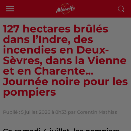
127 hectares brûlés
dans l’Indre, des
incendies en Deux-
Sèvres, dans la Vienne
et en Charente...
Journée noire pour les
pompiers
Publié : 5 juillet 2026 à 8h33 par
Corentin Mathias