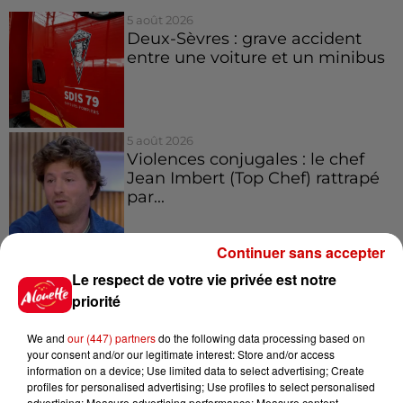
5 août 2026
Deux-Sèvres : grave accident
entre une voiture et un minibus
5 août 2026
Violences conjugales : le chef
Jean Imbert (Top Chef) rattrapé
par...
Continuer sans accepter
5 août 2026
Le respect de votre vie privée est notre
"Attention au démarchage
abusif" : la préfecture de la
priorité
Gironde...
We and
our (447) partners
do the following data processing based on
your consent and/or our legitimate interest: Store and/or access
information on a device; Use limited data to select advertising; Create
5 août 2026
profiles for personalised advertising; Use profiles to select personalised
À LA UNE : incendie à La
advertising; Measure advertising performance; Measure content