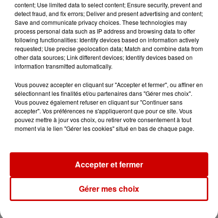
content; Use limited data to select content; Ensure security, prevent and
detect fraud, and fix errors; Deliver and present advertising and content;
Le Duel - Gagnez votre balade
Save and communicate privacy choices. These technologies may
en jet ski !
process personal data such as IP address and browsing data to offer
following functionalities: Identify devices based on information actively
requested; Use precise geolocation data; Match and combine data from
other data sources; Link different devices; Identify devices based on
information transmitted automatically.
Vous pouvez accepter en cliquant sur "Accepter et fermer", ou affiner en
sélectionnant les finalités et/ou partenaires dans "Gérer mes choix".
Podcasts
Voir plus
Vous pouvez également refuser en cliquant sur "Continuer sans
accepter". Vos préférences ne s'appliqueront que pour ce site. Vous
pouvez mettre à jour vos choix, ou retirer votre consentement à tout
Kelly Massol, figure
moment via le lien "Gérer les cookies" situé en bas de chaque page.
emblématique de
l'entrepreneuriat féminin
Accepter et fermer
Gérer mes choix
Aménager un school bus au
Canada et accueillir les bleus à
Boston,...