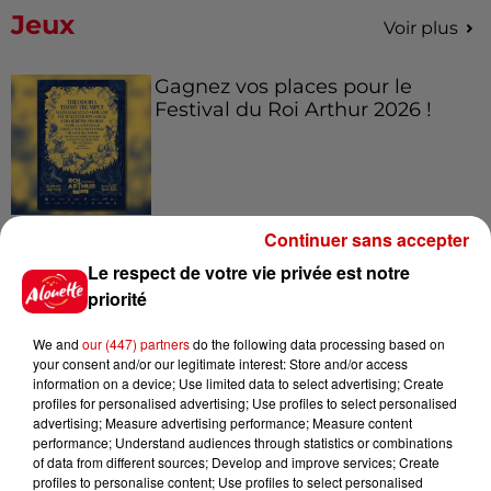
Jeux
Voir plus
Gagnez vos places pour le
Festival du Roi Arthur 2026 !
Gagnez vos entrées pour le
Continuer sans accepter
Musée du Sport Automobile au
Le respect de votre vie privée est notre
Mans !
priorité
We and
our (447) partners
do the following data processing based on
your consent and/or our legitimate interest: Store and/or access
Alouette vous invite à
information on a device; Use limited data to select advertising; Create
Futuroscope Xperiences !
profiles for personalised advertising; Use profiles to select personalised
advertising; Measure advertising performance; Measure content
performance; Understand audiences through statistics or combinations
of data from different sources; Develop and improve services; Create
profiles to personalise content; Use profiles to select personalised