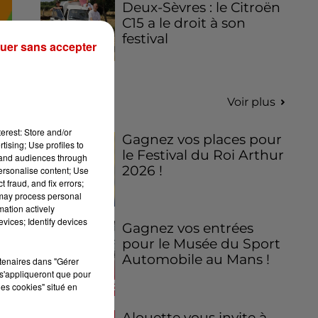
Deux-Sèvres : le Citroën
C15 a le droit à son
festival
uer sans accepter
Jeux
Voir plus
erest: Store and/or
Gagnez vos places pour
tising; Use profiles to
le Festival du Roi Arthur
tand audiences through
2026 !
personalise content; Use
 fraud, and fix errors;
 may process personal
mation actively
vices; Identify devices
Gagnez vos entrées
pour le Musée du Sport
Automobile au Mans !
rtenaires dans "Gérer
s'appliqueront que pour
les cookies" situé en
Alouette vous invite à