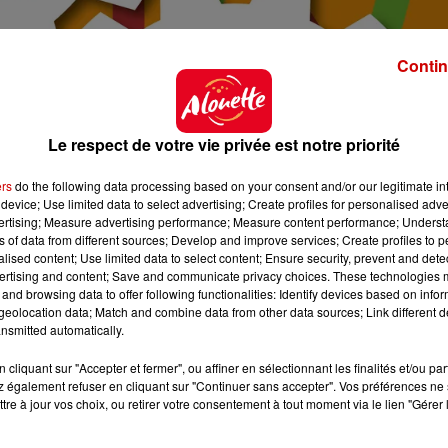
Contin
Le respect de votre vie privée est notre priorité
ers
do the following data processing based on your consent and/or our legitimate int
device; Use limited data to select advertising; Create profiles for personalised adver
vertising; Measure advertising performance; Measure content performance; Unders
ns of data from different sources; Develop and improve services; Create profiles to 
alised content; Use limited data to select content; Ensure security, prevent and detect
ertising and content; Save and communicate privacy choices. These technologies
and browsing data to offer following functionalities: Identify devices based on infor
eolocation data; Match and combine data from other data sources; Link different de
nsmitted automatically.
cliquant sur "Accepter et fermer", ou affiner en sélectionnant les finalités et/ou pa
 également refuser en cliquant sur "Continuer sans accepter". Vos préférences ne 
tre à jour vos choix, ou retirer votre consentement à tout moment via le lien "Gérer 
roux@gmail.com