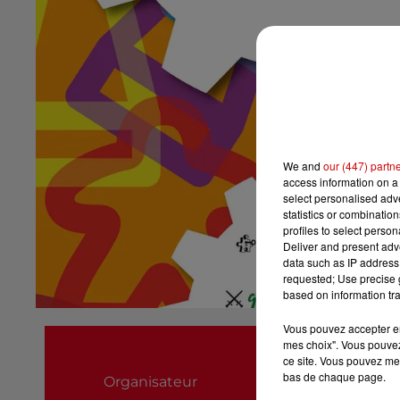
We and
our (447) partn
access information on a 
select personalised ad
statistics or combinatio
profiles to select person
Deliver and present adv
data such as IP address 
requested; Use precise g
based on information tra
Vous pouvez accepter en 
24h Du Jeu
mes choix". Vous pouvez
ce site. Vous pouvez met
0688068694
bas de chaque page.
Organisateur
24hdujeuchateau