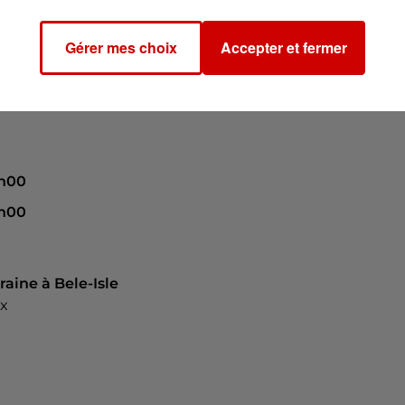
/
Gérer mes choix
Accepter et fermer
7h00
8h00
raine à Bele-Isle
x