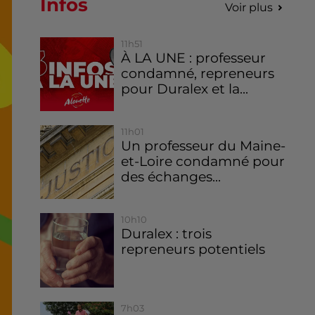
Infos
Voir plus
11h51
À LA UNE : professeur
condamné, repreneurs
pour Duralex et la...
11h01
Un professeur du Maine-
et-Loire condamné pour
des échanges...
10h10
Duralex : trois
repreneurs potentiels
7h03