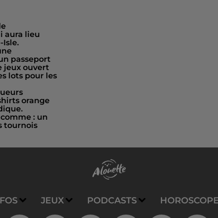
de
 aura lieu
-Isle.
une
’un passeport
e jeux ouvert
s lots pour les
oueurs
shirts orange
dique.
d comme : un
 tournois
NFOS
JEUX
PODCASTS
HOROSCOP