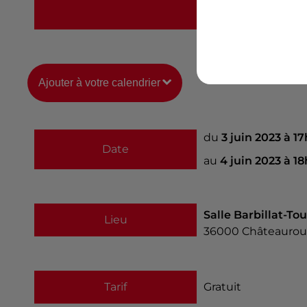
https://24hdujeu.fr
Ajouter à votre calendrier
du
3 juin 2023 à 1
Date
au
4 juin 2023 à 1
Salle Barbillat-Tou
Lieu
36000
Châteaurou
Tarif
Gratuit