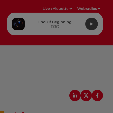
Live :
Alouette
Webradios
End Of Beginning
DJO