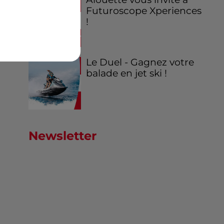
Futuroscope Xperiences
!
Le Duel - Gagnez votre
balade en jet ski !
Newsletter