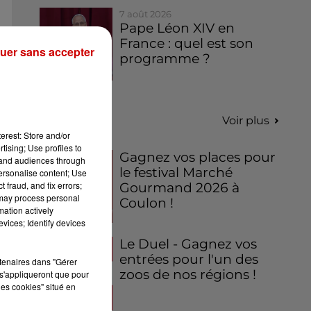
7 août 2026
Pape Léon XIV en
France : quel est son
uer sans accepter
programme ?
Jeux
Voir plus
erest: Store and/or
tising; Use profiles to
Gagnez vos places pour
tand audiences through
le festival Marché
personalise content; Use
 fraud, and fix errors;
Gourmand 2026 à
 may process personal
Coulon !
mation actively
vices; Identify devices
Le Duel - Gagnez vos
entrées pour l'un des
rtenaires dans "Gérer
zoos de nos régions !
s'appliqueront que pour
les cookies" situé en