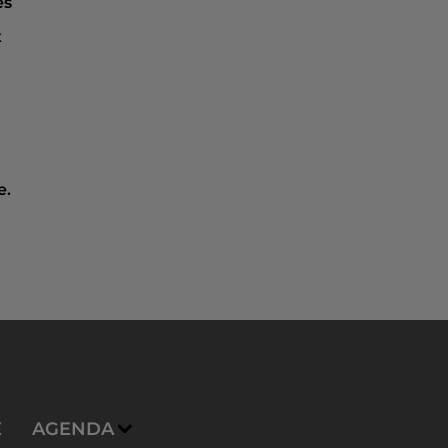
es
t
e.
E
AGENDA