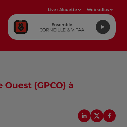
Live :
Alouette
Webradios
Ensemble
CORNEILLE & VITAA
e Ouest (GPCO) à