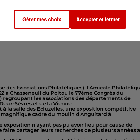
2 à 18h00
Gérer mes choix
Accepter et fermer
rd
 du Poitou
e des 1ssociations Philatéliques), l'Amicale Philatéliq
2022 à Chasseneuil du Poitou le 77ème Congrès du
 regroupant les associations des départements de
Deux-Sèvres et de la Vienne.
à la salle des Ecluzelles, une exposition compétitive
e magnifique cadre du moulin d'Anguitard à
e exposition n’ayant pas pu avoir lieu pour cause de
e faire partager leurs recherches de plusieurs années 