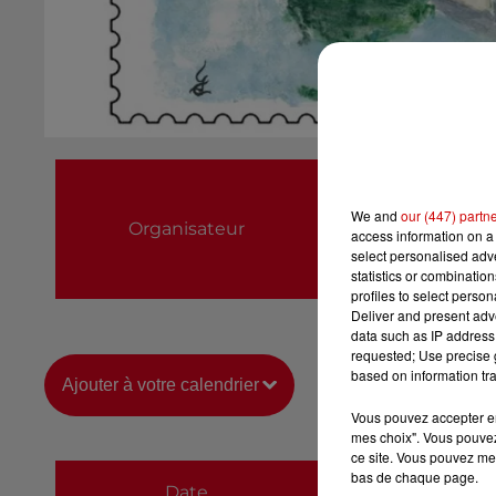
Amicale Philatéli
06 16 22 14 47
We and
our (447) partn
Organisateur
access information on a 
stephane.capitan
select personalised ad
statistics or combinatio
https://philatelie-po
profiles to select person
Deliver and present adv
data such as IP address 
requested; Use precise g
based on information tra
Ajouter à votre calendrier
Vous pouvez accepter en 
mes choix". Vous pouvez
ce site. Vous pouvez met
du
22 octobre 202
bas de chaque page.
Date