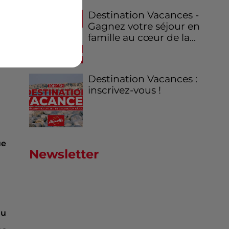
Destination Vacances -
Gagnez votre séjour en
famille au cœur de la...
Destination Vacances :
inscrivez-vous !
ue
Newsletter
au