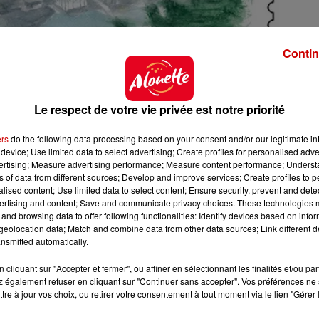
Contin
Le respect de votre vie privée est notre priorité
que Poitevine
ers
do the following data processing based on your consent and/or our legitimate int
device; Use limited data to select advertising; Create profiles for personalised adver
70@gmail.com
vertising; Measure advertising performance; Measure content performance; Unders
ns of data from different sources; Develop and improve services; Create profiles to 
itiers.fr/
alised content; Use limited data to select content; Ensure security, prevent and detect
ertising and content; Save and communicate privacy choices. These technologies
and browsing data to offer following functionalities: Identify devices based on infor
eolocation data; Match and combine data from other data sources; Link different de
nsmitted automatically.
cliquant sur "Accepter et fermer", ou affiner en sélectionnant les finalités et/ou pa
 également refuser en cliquant sur "Continuer sans accepter". Vos préférences ne 
tre à jour vos choix, ou retirer votre consentement à tout moment via le lien "Gérer 
2 à 9h00