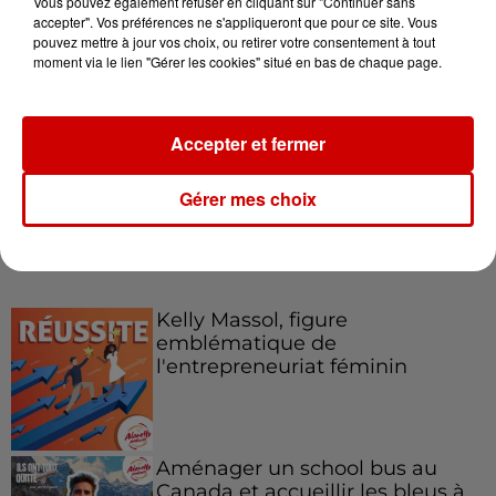
Vous pouvez également refuser en cliquant sur "Continuer sans
accepter". Vos préférences ne s'appliqueront que pour ce site. Vous
pouvez mettre à jour vos choix, ou retirer votre consentement à tout
moment via le lien "Gérer les cookies" situé en bas de chaque page.
Le Duel - Gagnez votre balade
en jet ski !
Accepter et fermer
Gérer mes choix
Podcasts
Voir plus
Kelly Massol, figure
emblématique de
l'entrepreneuriat féminin
Aménager un school bus au
Canada et accueillir les bleus à