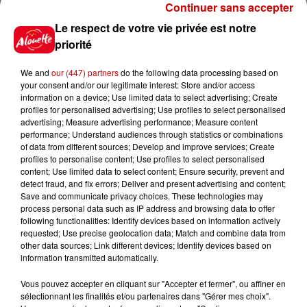
Continuer sans accepter
Le respect de votre vie privée est notre
Jeux
Voir plus
priorité
We and
our (447) partners
do the following data processing based on
Gagnez vos places pour le
your consent and/or our legitimate interest: Store and/or access
Festival du Roi Arthur 2026 !
information on a device; Use limited data to select advertising; Create
profiles for personalised advertising; Use profiles to select personalised
advertising; Measure advertising performance; Measure content
performance; Understand audiences through statistics or combinations
of data from different sources; Develop and improve services; Create
profiles to personalise content; Use profiles to select personalised
Gagnez vos entrées pour le
content; Use limited data to select content; Ensure security, prevent and
Musée du Sport Automobile au
detect fraud, and fix errors; Deliver and present advertising and content;
Mans !
Save and communicate privacy choices. These technologies may
process personal data such as IP address and browsing data to offer
following functionalities: Identify devices based on information actively
requested; Use precise geolocation data; Match and combine data from
other data sources; Link different devices; Identify devices based on
Alouette vous invite à
information transmitted automatically.
Futuroscope Xperiences !
Vous pouvez accepter en cliquant sur "Accepter et fermer", ou affiner en
sélectionnant les finalités et/ou partenaires dans "Gérer mes choix".