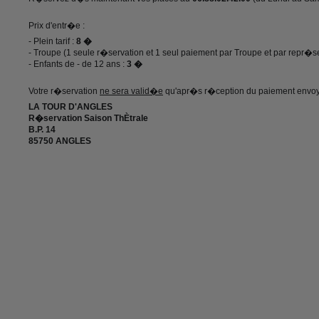
Prix d'entr�e :
- Plein tarif :
8 �
- Troupe (1 seule r�servation et 1 seul paiement par Troupe et par repr�se
- Enfants de - de 12 ans :
3 �
Votre r�servation
ne sera valid�e
qu'apr�s r�ception du paiement envoy
LA TOUR D'ANGLES
R�servation Saison ThÈtrale
B.P. 14
85750 ANGLES