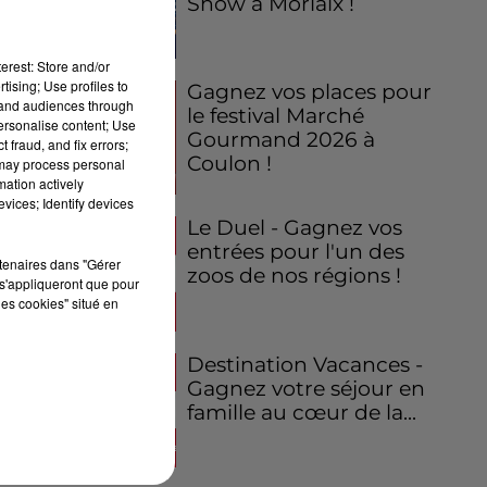
Show à Morlaix !
erest: Store and/or
tising; Use profiles to
Gagnez vos places pour
tand audiences through
le festival Marché
personalise content; Use
Gourmand 2026 à
 fraud, and fix errors;
Coulon !
 may process personal
mation actively
vices; Identify devices
Le Duel - Gagnez vos
entrées pour l'un des
rtenaires dans "Gérer
zoos de nos régions !
s'appliqueront que pour
e
les cookies" situé en
 &
Destination Vacances -
Gagnez votre séjour en
famille au cœur de la...