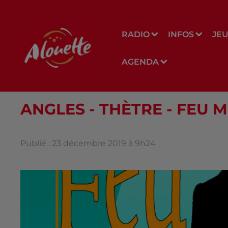
RADIO
INFOS
JE
AGENDA
ANGLES - THÈTRE - FEU
Publié : 23 décembre 2019 à 9h24