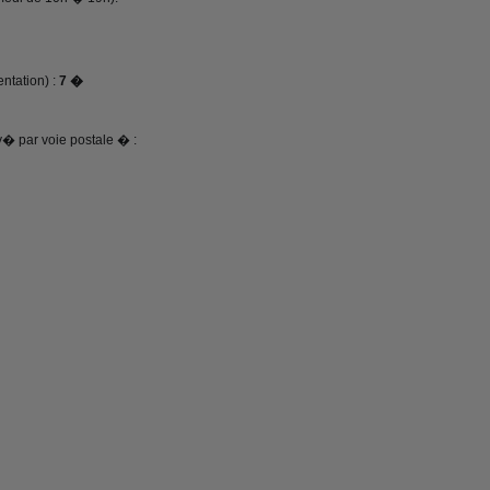
ntation) :
7 �
� par voie postale � :