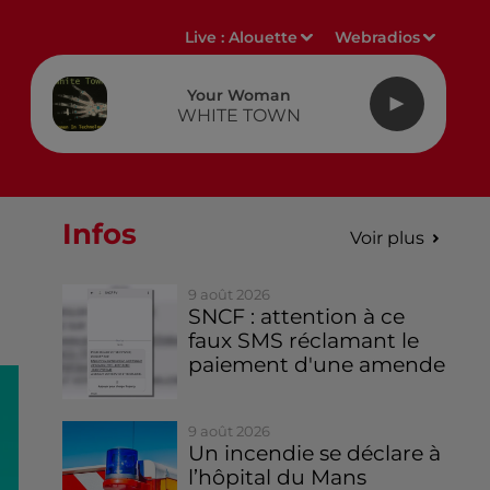
Live :
Alouette
Webradios
Your Woman
WHITE TOWN
Infos
Voir plus
9 août 2026
SNCF : attention à ce
faux SMS réclamant le
paiement d'une amende
9 août 2026
Un incendie se déclare à
l’hôpital du Mans