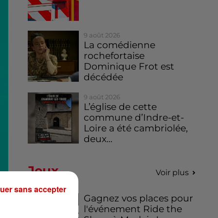
9 août 2026
La comédienne
rochefortaise
Dominique Frot est
décédée
9 août 2026
L’église de cette
commune d’Indre-et-
Loire a été cambriolée,
deux...
Jeux
Voir plus
uer sans accepter
Gagnez vos places pour
l'événement Ride the