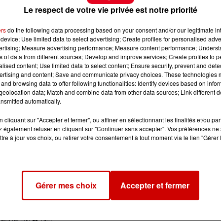
Le respect de votre vie privée est notre priorité
ers
do the following data processing based on your consent and/or our legitimate int
device; Use limited data to select advertising; Create profiles for personalised adver
vertising; Measure advertising performance; Measure content performance; Unders
ns of data from different sources; Develop and improve services; Create profiles to 
alised content; Use limited data to select content; Ensure security, prevent and detect
ertising and content; Save and communicate privacy choices. These technologies
and browsing data to offer following functionalities: Identify devices based on infor
eolocation data; Match and combine data from other data sources; Link different de
nsmitted automatically.
r de Marcy"
, une com�die de Max R�GNIER et Raymond VINCY.
cliquant sur "Accepter et fermer", ou affiner en sélectionnant les finalités et/ou pa
 également refuser en cliquant sur "Continuer sans accepter". Vos préférences ne 
e Eug�nie, la cousine Hermance, leur ni�ce Jacqueline, le Docteur Morin, Colett
tre à jour vos choix, ou retirer votre consentement à tout moment via le lien "Gérer 
me Ponvallet et �lise, la bonne qu
i veille sur tout ce petit monde.
Robert, f�ru de
salon.
Mais ce soir-l�, il se passe quelque chose de bien plus �trange que pr�vu
s :
Gérer mes choix
Accepter et fermer
edi de 10h � 19h).