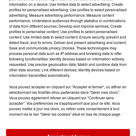
7 août 2026
information on a device; Use limited data to select advertising; Create
Éclipse solaire : découvrez les
profiles for personalised advertising; Use profiles to select personalised
meilleurs spots d'observation
advertising; Measure advertising performance; Measure content
performance; Understand audiences through statistics or combinations
du...
of data from different sources; Develop and improve services; Create
profiles to personalise content; Use profiles to select personalised
content; Use limited data to select content; Ensure security, prevent and
detect fraud, and fix errors; Deliver and present advertising and content;
7 août 2026
Save and communicate privacy choices. These technologies may
À LA UNE : professeur
process personal data such as IP address and browsing data to offer
condamné, repreneurs pour
following functionalities: Identify devices based on information actively
Duralex et la...
requested; Use precise geolocation data; Match and combine data from
other data sources; Link different devices; Identify devices based on
information transmitted automatically.
Vous pouvez accepter en cliquant sur "Accepter et fermer", ou affiner en
sélectionnant les finalités et/ou partenaires dans "Gérer mes choix".
Jeux
Voir plus
Vous pouvez également refuser en cliquant sur "Continuer sans
accepter". Vos préférences ne s'appliqueront que pour ce site. Vous
pouvez mettre à jour vos choix, ou retirer votre consentement à tout
Le Duel - Gagnez vos entrées
moment via le lien "Gérer les cookies" situé en bas de chaque page.
pour l'un des zoos de nos
régions !