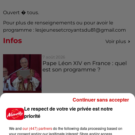
Ouvert � tous.
Pour plus de renseignements ou pour avoir le
programme : lesjeunesetcroyantsdu81@gmail.com
Infos
Voir plus
7 août 2026
Pape Léon XIV en France : quel
est son programme ?
7 août 2026
Continuer sans accepter
Limoges : un bébé d'un mois
Le respect de votre vie privée est notre
blessé dans un incendie, un
priorité
appartement...
We and
our (447) partners
do the following data processing based on
your consent and/or our legitimate interest: Store and/or access