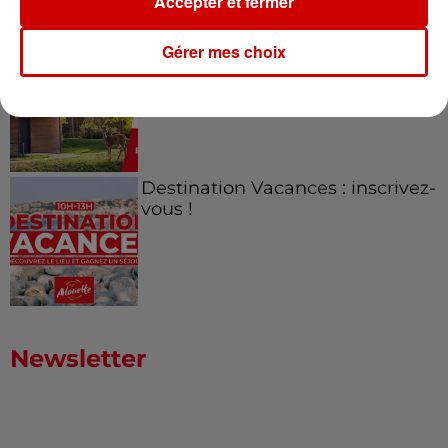
Accepter et fermer
Gérer mes choix
Destination Vacances - Gagnez
votre séjour en famille au cœur
de la...
Destination Vacances : inscrivez-
vous !
Newsletter