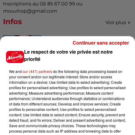
Inscriptions au 06 85 67 00 99 ou
mouvhop@gmail.com
Infos
Voir plus
10h54
Continuer sans accepter
Royan : elle tente d’écraser son
ex-conjoint et dit regretter...
Le respect de votre vie privée est notre
priorité
We and
our (447) partners
do the following data processing based on
your consent and/or our legitimate interest: Store and/or access
9h45
information on a device; Use limited data to select advertising; Create
Cambriolages : plus de 18 000
profiles for personalised advertising; Use profiles to select personalised
logements visités en juillet 2026,
advertising; Measure advertising performance; Measure content
en...
performance; Understand audiences through statistics or combinations
of data from different sources; Develop and improve services; Create
profiles to personalise content; Use profiles to select personalised
content; Use limited data to select content; Ensure security, prevent and
7 août 2026
detect fraud, and fix errors; Deliver and present advertising and content;
Pape Léon XIV en France : quel
Save and communicate privacy choices. These technologies may
est son programme ?
process personal data such as IP address and browsing data to offer