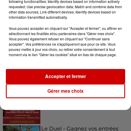
following functionalities: Identify devices based on information actively
requested; Use precise geolocation data; Match and combine data from
other data sources; Link different devices; Identify devices based on
information transmitted automatically.
7 août 2026
Vous pouvez accepter en cliquant sur "Accepter et fermer", ou affiner en
Limoges : un bébé d'un mois
sélectionnant les finalités et/ou partenaires dans "Gérer mes choix".
blessé dans un incendie, un
Vous pouvez également refuser en cliquant sur "Continuer sans
appartement...
accepter". Vos préférences ne s'appliqueront que pour ce site. Vous
pouvez mettre à jour vos choix, ou retirer votre consentement à tout
moment via le lien "Gérer les cookies" situé en bas de chaque page.
Jeux
Voir plus
Accepter et fermer
Gagnez vos places pour le
Gérer mes choix
festival Marché Gourmand 2026
à Coulon !
Le Duel - Gagnez vos entrées