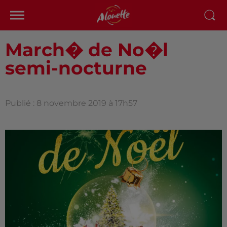
March� de No�l
semi-nocturne
Publié : 8 novembre 2019 à 17h57