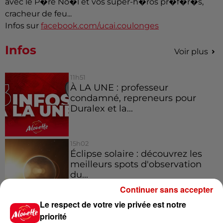
avec le P�re No�l et vos super-h�ros pr�f�r�s,
cracheur de feu...
Infos sur
facebook.com/ucai.coulonges
Infos
Voir plus
11h51
À LA UNE : professeur
condamné, repreneurs pour
Duralex et la...
15h02
Éclipse solaire : découvrez les
meilleurs spots d'observation
du...
Continuer sans accepter
Le respect de votre vie privée est notre
11h01
priorité
Un professeur du Maine-et-Loire