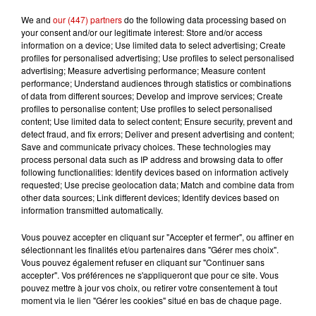
condamné pour des échanges...
We and
our (447) partners
do the following data processing based on
your consent and/or our legitimate interest: Store and/or access
information on a device; Use limited data to select advertising; Create
profiles for personalised advertising; Use profiles to select personalised
advertising; Measure advertising performance; Measure content
10h10
performance; Understand audiences through statistics or combinations
Duralex : trois repreneurs
of data from different sources; Develop and improve services; Create
potentiels
profiles to personalise content; Use profiles to select personalised
content; Use limited data to select content; Ensure security, prevent and
detect fraud, and fix errors; Deliver and present advertising and content;
Save and communicate privacy choices. These technologies may
process personal data such as IP address and browsing data to offer
following functionalities: Identify devices based on information actively
requested; Use precise geolocation data; Match and combine data from
Jeux
other data sources; Link different devices; Identify devices based on
Voir plus
information transmitted automatically.
Gagnez vos places pour le
Vous pouvez accepter en cliquant sur "Accepter et fermer", ou affiner en
sélectionnant les finalités et/ou partenaires dans "Gérer mes choix".
Festival du Roi Arthur 2026 !
Vous pouvez également refuser en cliquant sur "Continuer sans
accepter". Vos préférences ne s'appliqueront que pour ce site. Vous
pouvez mettre à jour vos choix, ou retirer votre consentement à tout
moment via le lien "Gérer les cookies" situé en bas de chaque page.