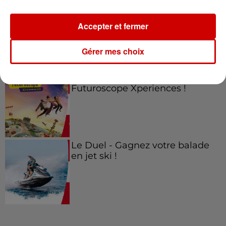
Gagnez vos entrées pour le
Musée du Sport Automobile au
Accepter et fermer
Mans !
Gérer mes choix
Alouette vous invite à
Futuroscope Xperiences !
Le Duel - Gagnez votre balade
en jet ski !