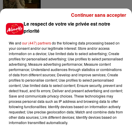
Continuer sans accepter
Le respect de votre vie privée est notre
11h12
L’église de cette commune
priorité
d’Indre-et-Loire a été
cambriolée, deux...
We and
our (447) partners
do the following data processing based on
your consent and/or our legitimate interest: Store and/or access
information on a device; Use limited data to select advertising; Create
profiles for personalised advertising; Use profiles to select personalised
10h20
advertising; Measure advertising performance; Measure content
Incendies suspects en Deux-
performance; Understand audiences through statistics or combinations
Sèvres et en Maine-et-Loire :
of data from different sources; Develop and improve services; Create
un...
profiles to personalise content; Use profiles to select personalised
content; Use limited data to select content; Ensure security, prevent and
detect fraud, and fix errors; Deliver and present advertising and content;
Save and communicate privacy choices. These technologies may
process personal data such as IP address and browsing data to offer
8h49
following functionalities: Identify devices based on information actively
Rennes : enquête ouverte après
requested; Use precise geolocation data; Match and combine data from
un accident impliquant un
other data sources; Link different devices; Identify devices based on
conducteur...
information transmitted automatically.