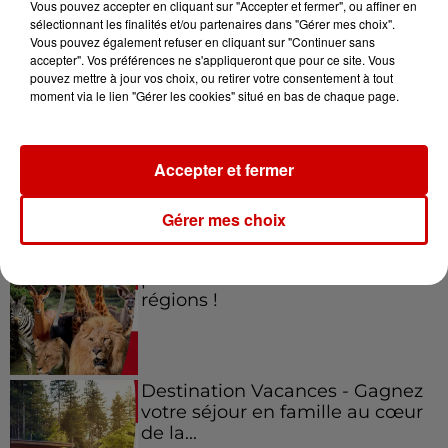
Vous pouvez accepter en cliquant sur "Accepter et fermer", ou affiner en
sélectionnant les finalités et/ou partenaires dans "Gérer mes choix".
Vous pouvez également refuser en cliquant sur "Continuer sans
accepter". Vos préférences ne s'appliqueront que pour ce site. Vous
Jeux
Voir plus
pouvez mettre à jour vos choix, ou retirer votre consentement à tout
moment via le lien "Gérer les cookies" situé en bas de chaque page.
Gagnez vos places pour le
festival Marché Gourmand 2026
à Coulon !
Accepter et fermer
Gérer mes choix
Le Duel - Gagnez vos entrées
pour l'un des zoos de nos
régions !
Destination Vacances - Gagnez
votre séjour en famille au cœur
de la...