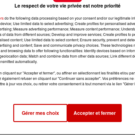
Le respect de votre vie privée est notre priorité
ers
do the following data processing based on your consent and/or our legitimate int
device; Use limited data to select advertising; Create profiles for personalised adver
vertising; Measure advertising performance; Measure content performance; Unders
ns of data from different sources; Develop and improve services; Create profiles to 
alised content; Use limited data to select content; Ensure security, prevent and detect
ertising and content; Save and communicate privacy choices. These technologies
and browsing data to offer following functionalities: Identify devices based on infor
eolocation data; Match and combine data from other data sources; Link different de
nsmitted automatically.
e ann�e dans les chemins de la Garnache.
cliquant sur "Accepter et fermer", ou affiner en sélectionnant les finalités et/ou pa
 également refuser en cliquant sur "Continuer sans accepter". Vos préférences ne 
re, 7 rue Jan et Jo�l MARTEL.
tre à jour vos choix, ou retirer votre consentement à tout moment via le lien "Gérer 
vus : 5, 10, 14 et 22 km afin de satisfaire un maximum 
Gérer mes choix
Accepter et fermer
ement.
les moins de 12 ans.