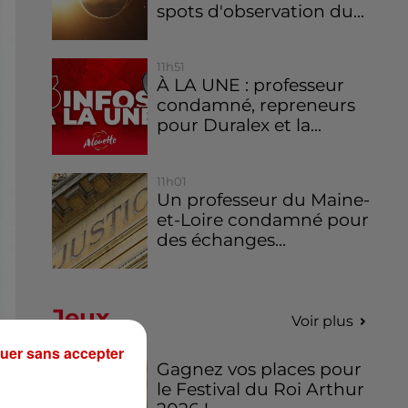
spots d'observation du...
11h51
À LA UNE : professeur
condamné, repreneurs
pour Duralex et la...
11h01
Un professeur du Maine-
et-Loire condamné pour
des échanges...
Jeux
Voir plus
uer sans accepter
Gagnez vos places pour
le Festival du Roi Arthur