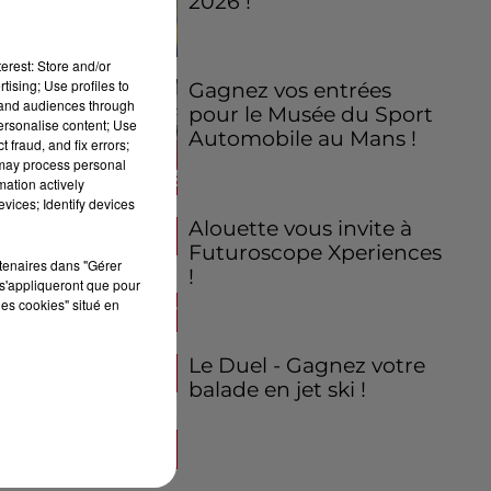
2026 !
erest: Store and/or
tising; Use profiles to
Gagnez vos entrées
tand audiences through
pour le Musée du Sport
personalise content; Use
Automobile au Mans !
 fraud, and fix errors;
 may process personal
mation actively
vices; Identify devices
Alouette vous invite à
Futuroscope Xperiences
rtenaires dans "Gérer
!
s'appliqueront que pour
les cookies" situé en
Le Duel - Gagnez votre
de
balade en jet ski !