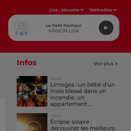
Live :
Alouette
Webradios
Le Petit Pecheur
MANON LISA
Infos
Voir plus
15h54
Limoges : un bébé d'un
mois blessé dans un
incendie, un
appartement...
15h02
Éclipse solaire :
découvrez les meilleurs