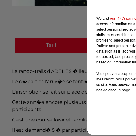
We and
our (447) partn
access information on a 
select personalised ad
statistics or combinatio
profiles to select person
Tarif
Payant
Deliver and present adv
data such as IP address 
requested; Use precise g
based on information tra
La rando-trails d'ADEL'ES � lieu pour la quatri�m
Vous pouvez accepter en 
mes choix". Vous pouvez
Le d�part et l'arriv�e se font � l'EHPAD l'Equaizi�
ce site. Vous pouvez met
bas de chaque page.
L'inscription se fait sur place de 8h � 10h00.
Cette ann�e encore plusieurs parcours ont �t� pr�
participants.
C'est une course loisir et familiale donc sans class
Il est demand� 5 � par participant et gratuit pour 