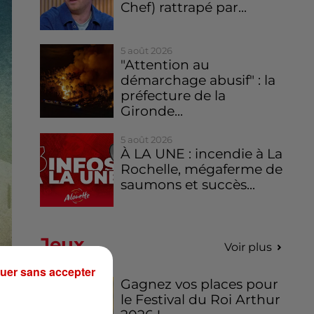
Chef) rattrapé par...
5 août 2026
"Attention au
démarchage abusif" : la
préfecture de la
Gironde...
5 août 2026
À LA UNE : incendie à La
Rochelle, mégaferme de
saumons et succès...
Jeux
Voir plus
uer sans accepter
Gagnez vos places pour
le Festival du Roi Arthur