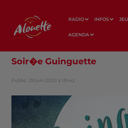
RADIO
INFOS
JE
AGENDA
Soir�e Guinguette
Publié : 29 juin 2020 à 13h42