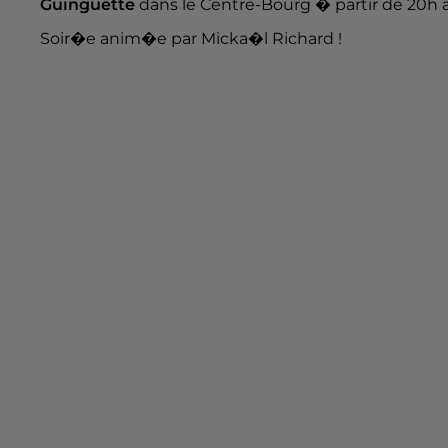
Guinguette
dans le Centre-Bourg � partir de 20h av
Soir�e anim�e par Micka�l Richard !