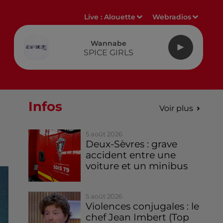
Live :
Alouette
Webradios
Wannabe
SPICE GIRLS
Infos
Voir plus
5 août 2026
Deux-Sèvres : grave
accident entre une
voiture et un minibus
5 août 2026
Violences conjugales : le
chef Jean Imbert (Top