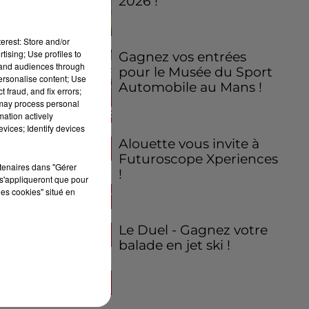
2026 !
erest: Store and/or
tising; Use profiles to
Gagnez vos entrées
tand audiences through
pour le Musée du Sport
personalise content; Use
Automobile au Mans !
 fraud, and fix errors;
 may process personal
mation actively
vices; Identify devices
Alouette vous invite à
Futuroscope Xperiences
rtenaires dans "Gérer
!
s'appliqueront que pour
les cookies" situé en
Le Duel - Gagnez votre
balade en jet ski !