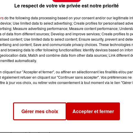
Le respect de votre vie privée est notre priorité
ers
do the following data processing based on your consent and/or our legitimate int
device; Use limited data to select advertising; Create profiles for personalised adver
vertising; Measure advertising performance; Measure content performance; Unders
ns of data from different sources; Develop and improve services; Create profiles to 
alised content; Use limited data to select content; Ensure security, prevent and detect
ertising and content; Save and communicate privacy choices. These technologies
and browsing data to offer following functionalities: Identify devices based on infor
eolocation data; Match and combine data from other data sources; Link different de
nsmitted automatically.
cliquant sur "Accepter et fermer", ou affiner en sélectionnant les finalités et/ou pa
 également refuser en cliquant sur "Continuer sans accepter". Vos préférences ne 
tre à jour vos choix, ou retirer votre consentement à tout moment via le lien "Gérer 
Gérer mes choix
Accepter et fermer