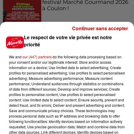
festival Marché Gourmand 2026
à Coulon !
Continuer sans accepter
Le Duel - Gagnez vos entrées
Le respect de votre vie privée est notre
pour l'un des zoos de nos
priorité
régions !
We and
our (447) partners
do the following data processing based on
your consent and/or our legitimate interest: Store and/or access
information on a device; Use limited data to select advertising; Create
profiles for personalised advertising; Use profiles to select personalised
Destination Vacances - Gagnez
advertising; Measure advertising performance; Measure content
votre séjour en famille au cœur
performance; Understand audiences through statistics or combinations
de la...
of data from different sources; Develop and improve services; Create
profiles to personalise content; Use profiles to select personalised
content; Use limited data to select content; Ensure security, prevent and
detect fraud, and fix errors; Deliver and present advertising and content;
Save and communicate privacy choices. These technologies may
process personal data such as IP address and browsing data to offer
following functionalities: Identify devices based on information actively
Podcasts
requested; Use precise geolocation data; Match and combine data from
Voir plus
other data sources; Link different devices; Identify devices based on