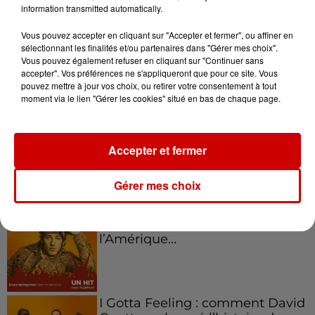
information transmitted automatically.
Kelly Massol, figure
Vous pouvez accepter en cliquant sur "Accepter et fermer", ou affiner en
emblématique de
sélectionnant les finalités et/ou partenaires dans "Gérer mes choix".
l'entrepreneuriat féminin
Vous pouvez également refuser en cliquant sur "Continuer sans
accepter". Vos préférences ne s'appliqueront que pour ce site. Vous
pouvez mettre à jour vos choix, ou retirer votre consentement à tout
moment via le lien "Gérer les cookies" situé en bas de chaque page.
Aménager un school bus au
Canada et accueillir les bleus à
Boston,...
Accepter et fermer
Gérer mes choix
Born in the U.S.A - Bruce
Springsteen : la chanson que
l’Amérique...
I Gotta Feeling : comment David