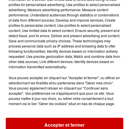
Crédit :
Alouette | Thierry Matonnat
profiles for personalised advertising; Use profiles to select personalised
Infos
advertising; Measure advertising performance; Measure content
Voir plus
performance; Understand audiences through statistics or combinations
of data from different sources; Develop and improve services; Create
profiles to personalise content; Use profiles to select personalised
9h45
content; Use limited data to select content; Ensure security, prevent and
Cambriolages : plus de 18 000
detect fraud, and fix errors; Deliver and present advertising and content;
logements visités en juillet 2026,
Save and communicate privacy choices. These technologies may
en...
process personal data such as IP address and browsing data to offer
following functionalities: Identify devices based on information actively
requested; Use precise geolocation data; Match and combine data from
other data sources; Link different devices; Identify devices based on
7 août 2026
information transmitted automatically.
Pape Léon XIV en France : quel
est son programme ?
Vous pouvez accepter en cliquant sur "Accepter et fermer", ou affiner en
sélectionnant les finalités et/ou partenaires dans "Gérer mes choix".
Vous pouvez également refuser en cliquant sur "Continuer sans
accepter". Vos préférences ne s'appliqueront que pour ce site. Vous
pouvez mettre à jour vos choix, ou retirer votre consentement à tout
7 août 2026
moment via le lien "Gérer les cookies" situé en bas de chaque page.
Limoges : un bébé d'un mois
blessé dans un incendie, un
appartement...
Accepter et fermer