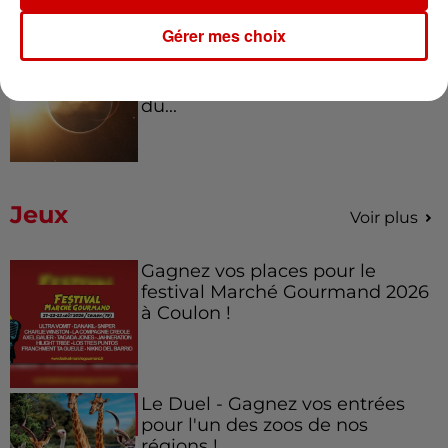
Gérer mes choix
7 août 2026
Éclipse solaire : découvrez les
meilleurs spots d'observation
du...
Jeux
Voir plus
Gagnez vos places pour le
festival Marché Gourmand 2026
à Coulon !
Le Duel - Gagnez vos entrées
pour l'un des zoos de nos
régions !