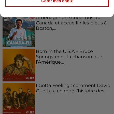
Gérer mes choix
Aménager un school bus au
Canada et accueillir les bleus à
Boston,...
Born in the U.S.A - Bruce
Springsteen : la chanson que
l’Amérique...
I Gotta Feeling : comment David
Guetta a changé l’histoire des...