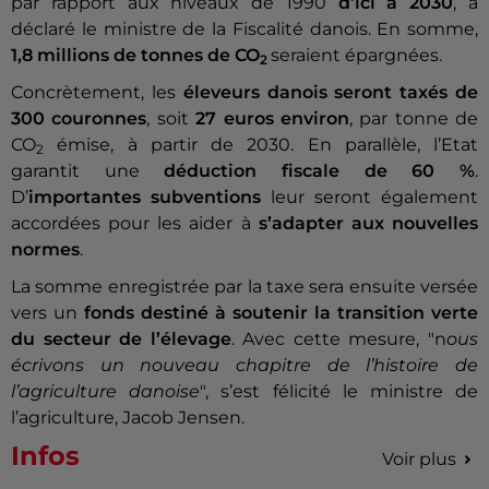
par rapport aux niveaux de 1990
d’ici à 2030
, a
déclaré le ministre de la Fiscalité danois. En somme,
1,8 millions de tonnes de CO
seraient épargnées.
2
Concrètement, les
éleveurs danois seront taxés de
300 couronnes
, soit
27 euros environ
, par tonne de
CO
émise, à partir de 2030. En parallèle, l’Etat
2
garantit une
déduction fiscale de 60 %
.
D’
importantes subventions
leur seront également
accordées pour les aider à
s’adapter aux nouvelles
normes
.
La somme enregistrée par la taxe sera ensuite versée
vers un
fonds destiné à soutenir la transition verte
du secteur de l’élevage
. Avec cette mesure, "n
ous
écrivons un nouveau chapitre de l’histoire de
l’agriculture danoise
", s’est félicité le ministre de
l’agriculture, Jacob Jensen.
Infos
Voir plus