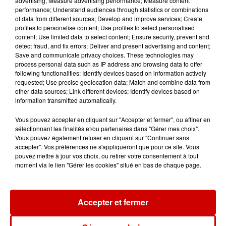
advertising; Measure advertising performance; Measure content
performance; Understand audiences through statistics or combinations
Gagnez vos entrées pour le
of data from different sources; Develop and improve services; Create
Musée du Sport Automobile au
profiles to personalise content; Use profiles to select personalised
Mans !
content; Use limited data to select content; Ensure security, prevent and
detect fraud, and fix errors; Deliver and present advertising and content;
Save and communicate privacy choices. These technologies may
process personal data such as IP address and browsing data to offer
following functionalities: Identify devices based on information actively
Destination Vacances - Gagnez
requested; Use precise geolocation data; Match and combine data from
votre séjour en famille au cœur
other data sources; Link different devices; Identify devices based on
de la...
information transmitted automatically.
Vous pouvez accepter en cliquant sur "Accepter et fermer", ou affiner en
sélectionnant les finalités et/ou partenaires dans "Gérer mes choix".
Vous pouvez également refuser en cliquant sur "Continuer sans
accepter". Vos préférences ne s'appliqueront que pour ce site. Vous
pouvez mettre à jour vos choix, ou retirer votre consentement à tout
Podcasts
moment via le lien "Gérer les cookies" situé en bas de chaque page.
Voir plus
Kelly Massol, figure
Accepter et fermer
emblématique de
l'entrepreneuriat féminin