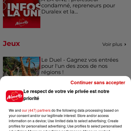
condamné, repreneurs pour
Duralex et la...
Jeux
Voir plus
Le Duel - Gagnez vos entrées
pour l'un des zoos de nos
régions !
Continuer sans accepter
Le respect de votre vie privée est notre
priorité
Gagnez vos places pour le
Festival du Roi Arthur 2026 !
We and
our (447) partners
do the following data processing based on
your consent and/or our legitimate interest: Store and/or access
information on a device; Use limited data to select advertising; Create
profiles for personalised advertising; Use profiles to select personalised