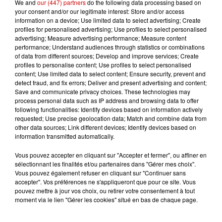
We and
our (447) partners
do the following data processing based on
Vendre un chiot en animalerie
your consent and/or our legitimate interest: Store and/or access
peut coûter très cher
information on a device; Use limited data to select advertising; Create
profiles for personalised advertising; Use profiles to select personalised
advertising; Measure advertising performance; Measure content
performance; Understand audiences through statistics or combinations
of data from different sources; Develop and improve services; Create
6 août 2026
profiles to personalise content; Use profiles to select personalised
Invasion de physalies sur des
content; Use limited data to select content; Ensure security, prevent and
detect fraud, and fix errors; Deliver and present advertising and content;
plages du Sud-Ouest
Save and communicate privacy choices. These technologies may
process personal data such as IP address and browsing data to offer
following functionalities: Identify devices based on information actively
requested; Use precise geolocation data; Match and combine data from
other data sources; Link different devices; Identify devices based on
information transmitted automatically.
Jeux
Voir plus
Vous pouvez accepter en cliquant sur "Accepter et fermer", ou affiner en
sélectionnant les finalités et/ou partenaires dans "Gérer mes choix".
Vous pouvez également refuser en cliquant sur "Continuer sans
Gagnez vos places pour le
accepter". Vos préférences ne s'appliqueront que pour ce site. Vous
Festival du Roi Arthur 2026 !
pouvez mettre à jour vos choix, ou retirer votre consentement à tout
moment via le lien "Gérer les cookies" situé en bas de chaque page.