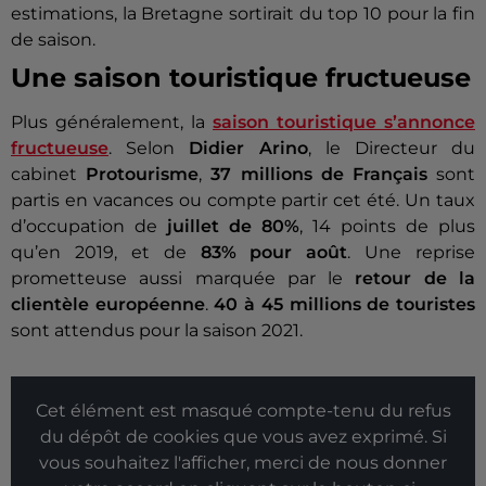
estimations, la Bretagne sortirait du top 10 pour la fin
de saison.
Une saison touristique fructueuse
Plus généralement, la
saison touristique s’annonce
fructueuse
. Selon
Didier Arino
, le Directeur du
cabinet
Protourisme
,
37 millions de Français
sont
partis en vacances ou compte partir cet été. Un taux
d’occupation de
juillet de 80%
, 14 points de plus
qu’en 2019, et de
83% pour août
. Une reprise
prometteuse aussi marquée par le
retour de la
clientèle européenne
.
40 à 45 millions de touristes
sont attendus pour la saison 2021.
Cet élément est masqué compte-tenu du refus
du dépôt de cookies que vous avez exprimé. Si
vous souhaitez l'afficher, merci de nous donner