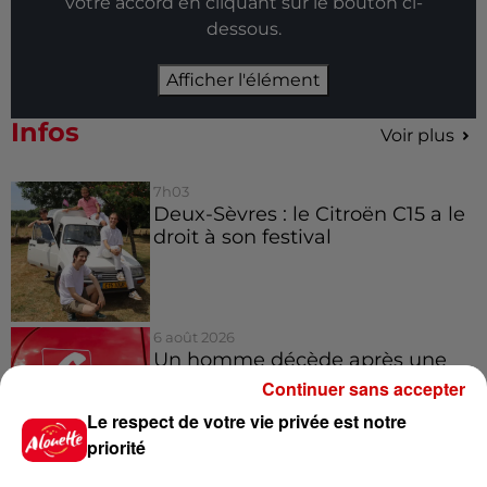
votre accord en cliquant sur le bouton ci-
dessous.
Afficher l'élément
Infos
Voir plus
7h03
Deux-Sèvres : le Citroën C15 a le
droit à son festival
6 août 2026
Un homme décède après une
noyade dans le Finistère
Continuer sans accepter
Le respect de votre vie privée est notre
priorité
6 août 2026