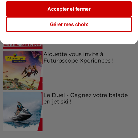
Accepter et fermer
Gagnez vos entrées pour le
Musée du Sport Automobile au
Gérer mes choix
Mans !
Alouette vous invite à
Futuroscope Xperiences !
Le Duel - Gagnez votre balade
en jet ski !