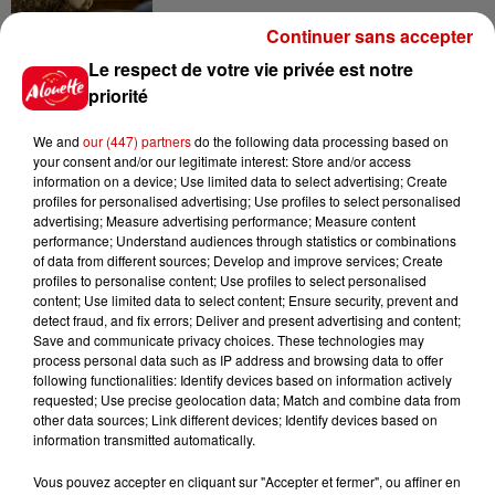
Continuer sans accepter
11h12
L’église de cette commune
Le respect de votre vie privée est notre
d’Indre-et-Loire a été
priorité
cambriolée, deux...
We and
our (447) partners
do the following data processing based on
your consent and/or our legitimate interest: Store and/or access
information on a device; Use limited data to select advertising; Create
10h20
profiles for personalised advertising; Use profiles to select personalised
Incendies suspects en Deux-
advertising; Measure advertising performance; Measure content
Sèvres et en Maine-et-Loire :
performance; Understand audiences through statistics or combinations
un...
of data from different sources; Develop and improve services; Create
profiles to personalise content; Use profiles to select personalised
content; Use limited data to select content; Ensure security, prevent and
detect fraud, and fix errors; Deliver and present advertising and content;
Save and communicate privacy choices. These technologies may
8h49
process personal data such as IP address and browsing data to offer
Rennes : enquête ouverte après
following functionalities: Identify devices based on information actively
un accident impliquant un
requested; Use precise geolocation data; Match and combine data from
conducteur...
other data sources; Link different devices; Identify devices based on
information transmitted automatically.
Vous pouvez accepter en cliquant sur "Accepter et fermer", ou affiner en