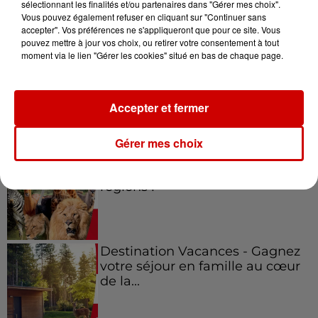
sélectionnant les finalités et/ou partenaires dans "Gérer mes choix".
Vous pouvez également refuser en cliquant sur "Continuer sans
Jeux
Voir plus
accepter". Vos préférences ne s'appliqueront que pour ce site. Vous
pouvez mettre à jour vos choix, ou retirer votre consentement à tout
moment via le lien "Gérer les cookies" situé en bas de chaque page.
Gagnez vos places pour le
festival Marché Gourmand 2026
à Coulon !
Accepter et fermer
Gérer mes choix
Le Duel - Gagnez vos entrées
pour l'un des zoos de nos
régions !
Destination Vacances - Gagnez
votre séjour en famille au cœur
de la...