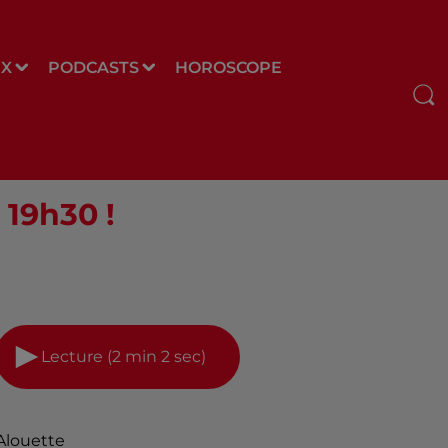
UX
PODCASTS
HOROSCOPE
 19h30 !
Lecture (2 min 2 sec)
Alouette