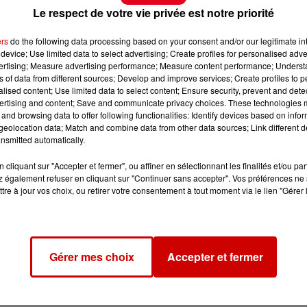
Le respect de votre vie privée est notre priorité
ers
do the following data processing based on your consent and/or our legitimate int
device; Use limited data to select advertising; Create profiles for personalised adver
vertising; Measure advertising performance; Measure content performance; Unders
ns of data from different sources; Develop and improve services; Create profiles to 
alised content; Use limited data to select content; Ensure security, prevent and detect
ertising and content; Save and communicate privacy choices. These technologies
and browsing data to offer following functionalities: Identify devices based on infor
eolocation data; Match and combine data from other data sources; Link different de
nsmitted automatically.
cliquant sur "Accepter et fermer", ou affiner en sélectionnant les finalités et/ou pa
 également refuser en cliquant sur "Continuer sans accepter". Vos préférences ne 
tre à jour vos choix, ou retirer votre consentement à tout moment via le lien "Gérer 
Gérer mes choix
Accepter et fermer