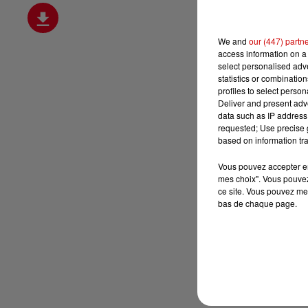
We and
our (447) partn
access information on a 
select personalised ad
statistics or combinatio
profiles to select person
Deliver and present adv
data such as IP address 
requested; Use precise g
based on information tra
Vous pouvez accepter en 
mes choix". Vous pouvez
ce site. Vous pouvez met
bas de chaque page.