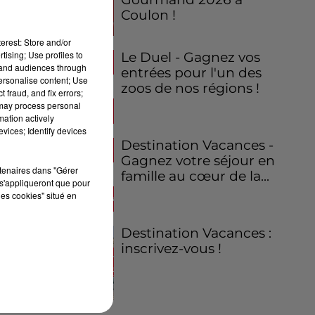
Coulon !
erest: Store and/or
tising; Use profiles to
Le Duel - Gagnez vos
tand audiences through
entrées pour l'un des
personalise content; Use
zoos de nos régions !
 fraud, and fix errors;
 may process personal
mation actively
vices; Identify devices
Destination Vacances -
Gagnez votre séjour en
rtenaires dans "Gérer
famille au cœur de la...
s'appliqueront que pour
les cookies" situé en
Destination Vacances :
inscrivez-vous !