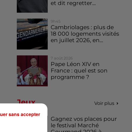
et dit regretter...
9h45
Cambriolages : plus de
18 000 logements visités
en juillet 2026, en...
7 août 2026
Pape Léon XIV en
France : quel est son
programme ?
Jeux
Voir plus
uer sans accepter
Gagnez vos places pour
le festival Marché
Gourmand 2026 à