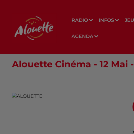
RADIO
INFOS
JE
AGENDA
Alouette Cinéma - 12 Mai -