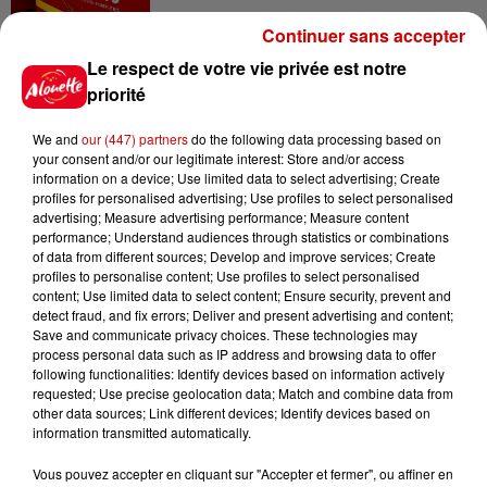
Continuer sans accepter
5 août 2026
Violences conjugales : le chef
Le respect de votre vie privée est notre
Jean Imbert (Top Chef) rattrapé
priorité
par...
We and
our (447) partners
do the following data processing based on
your consent and/or our legitimate interest: Store and/or access
information on a device; Use limited data to select advertising; Create
5 août 2026
profiles for personalised advertising; Use profiles to select personalised
"Attention au démarchage
advertising; Measure advertising performance; Measure content
abusif" : la préfecture de la
performance; Understand audiences through statistics or combinations
Gironde...
of data from different sources; Develop and improve services; Create
profiles to personalise content; Use profiles to select personalised
content; Use limited data to select content; Ensure security, prevent and
detect fraud, and fix errors; Deliver and present advertising and content;
Save and communicate privacy choices. These technologies may
5 août 2026
process personal data such as IP address and browsing data to offer
À LA UNE : incendie à La
following functionalities: Identify devices based on information actively
Rochelle, mégaferme de
requested; Use precise geolocation data; Match and combine data from
saumons et succès...
other data sources; Link different devices; Identify devices based on
information transmitted automatically.
Vous pouvez accepter en cliquant sur "Accepter et fermer", ou affiner en