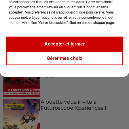
sélectionnant les finalités et/ou partenaires dans "Gérer mes choix".
Vous pouvez également refuser en cliquant sur "Continuer sans
Jeux
Voir plus
accepter". Vos préférences ne s'appliqueront que pour ce site. Vous
pouvez mettre à jour vos choix, ou retirer votre consentement à tout
moment via le lien "Gérer les cookies" situé en bas de chaque page.
Gagnez vos places pour le
Festival du Roi Arthur 2026 !
Accepter et fermer
Gérer mes choix
Gagnez vos entrées pour le
Musée du Sport Automobile au
Mans !
Alouette vous invite à
Futuroscope Xperiences !