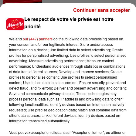
Continuer sans accepter
14h48
Vendre un chiot en animalerie
Le respect de votre vie privée est notre
peut coûter très cher
priorité
We and
our (447) partners
do the following data processing based on
your consent and/or our legitimate interest: Store and/or access
information on a device; Use limited data to select advertising; Create
14h03
profiles for personalised advertising; Use profiles to select personalised
Invasion de physalies sur des
advertising; Measure advertising performance; Measure content
plages du Sud-Ouest
performance; Understand audiences through statistics or combinations
of data from different sources; Develop and improve services; Create
profiles to personalise content; Use profiles to select personalised
content; Use limited data to select content; Ensure security, prevent and
detect fraud, and fix errors; Deliver and present advertising and content;
Save and communicate privacy choices. These technologies may
11h51
process personal data such as IP address and browsing data to offer
À LA UNE : affaire Manon
following functionalities: Identify devices based on information actively
Relandeau, musée cambriolé et
requested; Use precise geolocation data; Match and combine data from
Amel Bent en...
other data sources; Link different devices; Identify devices based on
information transmitted automatically.
Vous pouvez accepter en cliquant sur "Accepter et fermer", ou affiner en