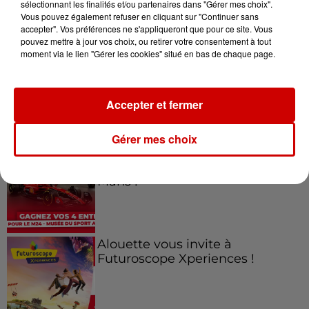
sélectionnant les finalités et/ou partenaires dans "Gérer mes choix".
Vous pouvez également refuser en cliquant sur "Continuer sans
Jeux
Voir plus
accepter". Vos préférences ne s'appliqueront que pour ce site. Vous
pouvez mettre à jour vos choix, ou retirer votre consentement à tout
moment via le lien "Gérer les cookies" situé en bas de chaque page.
Gagnez vos places pour le
Festival du Roi Arthur 2026 !
Accepter et fermer
Gérer mes choix
Gagnez vos entrées pour le
Musée du Sport Automobile au
Mans !
Alouette vous invite à
Futuroscope Xperiences !