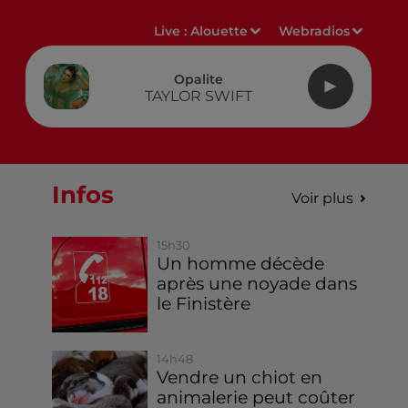
Live :
Alouette
Webradios
Opalite
TAYLOR SWIFT
Infos
Voir plus
15h30
Un homme décède
après une noyade dans
le Finistère
14h48
Vendre un chiot en
animalerie peut coûter