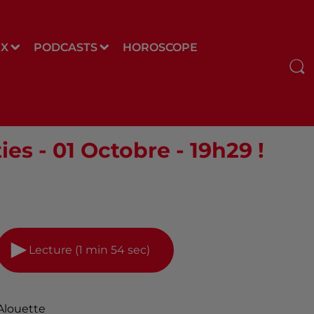
UX
PODCASTS
HOROSCOPE
es - 01 Octobre - 19h29 !
Lecture (1 min 54 sec)
Alouette