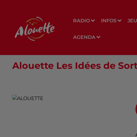
RADIO
INFOS
JE
AGENDA
Alouette Les Idées de Sorti