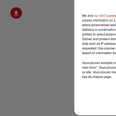
We and
our (447) partn
access information on a 
select personalised ad
statistics or combinatio
profiles to select person
Deliver and present adv
data such as IP address 
requested; Use precise g
based on information tra
Vous pouvez accepter en 
mes choix". Vous pouvez
ce site. Vous pouvez met
bas de chaque page.