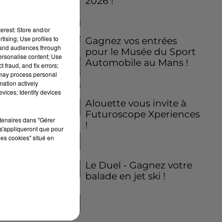
2026 !
erest: Store and/or
tising; Use profiles to
Gagnez vos entrées
tand audiences through
pour le Musée du Sport
personalise content; Use
Automobile au Mans !
 fraud, and fix errors;
 may process personal
mation actively
vices; Identify devices
Alouette vous invite à
Futuroscope Xperiences
rtenaires dans "Gérer
!
s'appliqueront que pour
les cookies" situé en
Le Duel - Gagnez votre
balade en jet ski !