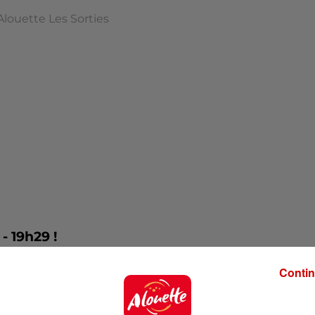
Alouette Les Sorties
- 19h29 !
Contin
écouvrez la chronique dédiée aux idées de sorties près 