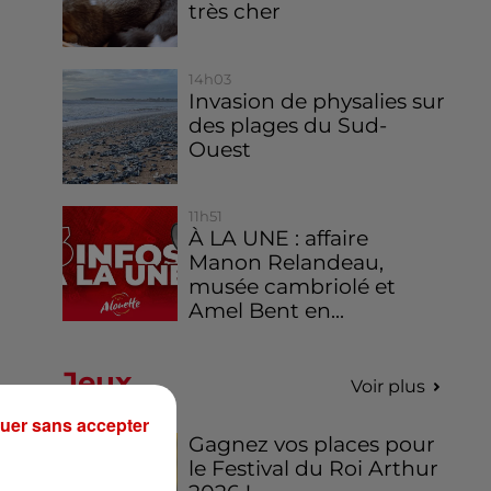
très cher
14h03
Invasion de physalies sur
des plages du Sud-
Ouest
11h51
À LA UNE : affaire
Manon Relandeau,
musée cambriolé et
Amel Bent en...
Jeux
Voir plus
uer sans accepter
de
Gagnez vos places pour
le Festival du Roi Arthur