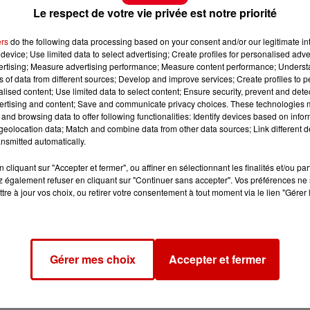
Le respect de votre vie privée est notre priorité
ers
do the following data processing based on your consent and/or our legitimate int
device; Use limited data to select advertising; Create profiles for personalised adver
vertising; Measure advertising performance; Measure content performance; Unders
ns of data from different sources; Develop and improve services; Create profiles to 
alised content; Use limited data to select content; Ensure security, prevent and detect
ertising and content; Save and communicate privacy choices. These technologies
and browsing data to offer following functionalities: Identify devices based on infor
eolocation data; Match and combine data from other data sources; Link different de
nsmitted automatically.
cliquant sur "Accepter et fermer", ou affiner en sélectionnant les finalités et/ou pa
 également refuser en cliquant sur "Continuer sans accepter". Vos préférences ne 
tre à jour vos choix, ou retirer votre consentement à tout moment via le lien "Gérer 
Gérer mes choix
Accepter et fermer