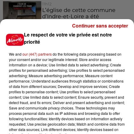
11h12
L’église de cette commune
d’Indre-et-Loire a été
cambriolée, deux...
Continuer sans accepter
Le respect de votre vie privée est notre
priorité
10h20
Incendies suspects en Deux-
We and
our (447) partners
do the following data processing based on
Sèvres et en Maine-et-Loire :
your consent and/or our legitimate interest: Store and/or access
un...
information on a device; Use limited data to select advertising; Create
profiles for personalised advertising; Use profiles to select personalised
advertising; Measure advertising performance; Measure content
performance; Understand audiences through statistics or combinations
8h49
of data from different sources; Develop and improve services; Create
Rennes : enquête ouverte après
profiles to personalise content; Use profiles to select personalised
un accident impliquant un
content; Use limited data to select content; Ensure security, prevent and
conducteur...
detect fraud, and fix errors; Deliver and present advertising and content;
Save and communicate privacy choices. These technologies may
process personal data such as IP address and browsing data to offer
following functionalities: Identify devices based on information actively
8 août 2026
requested; Use precise geolocation data; Match and combine data from
Aide carburant pour les "grands
other data sources; Link different devices; Identify devices based on