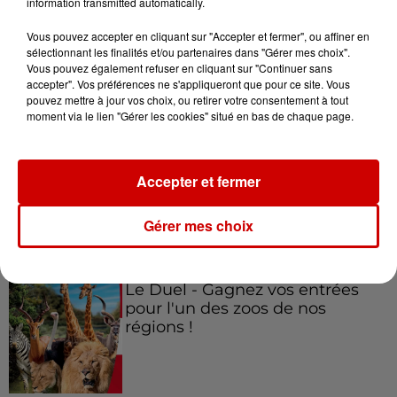
information transmitted automatically.
rouleurs" : le délai pour la...
Vous pouvez accepter en cliquant sur "Accepter et fermer", ou affiner en
sélectionnant les finalités et/ou partenaires dans "Gérer mes choix".
Vous pouvez également refuser en cliquant sur "Continuer sans
accepter". Vos préférences ne s'appliqueront que pour ce site. Vous
pouvez mettre à jour vos choix, ou retirer votre consentement à tout
moment via le lien "Gérer les cookies" situé en bas de chaque page.
Jeux
Voir plus
Gagnez vos places pour le
Accepter et fermer
festival Marché Gourmand 2026
à Coulon !
Gérer mes choix
Le Duel - Gagnez vos entrées
pour l'un des zoos de nos
régions !