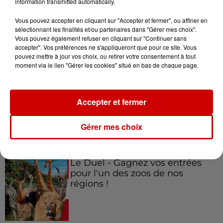
information transmitted automatically.
est son programme ?
Vous pouvez accepter en cliquant sur "Accepter et fermer", ou affiner en
sélectionnant les finalités et/ou partenaires dans "Gérer mes choix".
Vous pouvez également refuser en cliquant sur "Continuer sans
accepter". Vos préférences ne s'appliqueront que pour ce site. Vous
pouvez mettre à jour vos choix, ou retirer votre consentement à tout
moment via le lien "Gérer les cookies" situé en bas de chaque page.
Jeux
Voir plus
Gagnez vos places pour le
Accepter et fermer
festival Marché Gourmand 2026
à Coulon !
Gérer mes choix
Le Duel - Gagnez vos entrées
pour l'un des zoos de nos
régions !