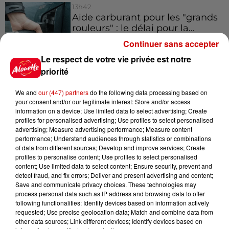
13h42
Aide carburant pour les "grands
rouleurs" : le délai pour la...
Continuer sans accepter
Le respect de votre vie privée est notre
priorité
10h54
Royan : elle tente d’écraser son
We and
our (447) partners
do the following data processing based on
ex-conjoint et dit regretter...
your consent and/or our legitimate interest: Store and/or access
information on a device; Use limited data to select advertising; Create
profiles for personalised advertising; Use profiles to select personalised
advertising; Measure advertising performance; Measure content
performance; Understand audiences through statistics or combinations
9h45
of data from different sources; Develop and improve services; Create
Cambriolages : plus de 18 000
profiles to personalise content; Use profiles to select personalised
logements visités en juillet 2026,
content; Use limited data to select content; Ensure security, prevent and
en...
detect fraud, and fix errors; Deliver and present advertising and content;
Save and communicate privacy choices. These technologies may
process personal data such as IP address and browsing data to offer
following functionalities: Identify devices based on information actively
7 août 2026
requested; Use precise geolocation data; Match and combine data from
Pape Léon XIV en France : quel
other data sources; Link different devices; Identify devices based on