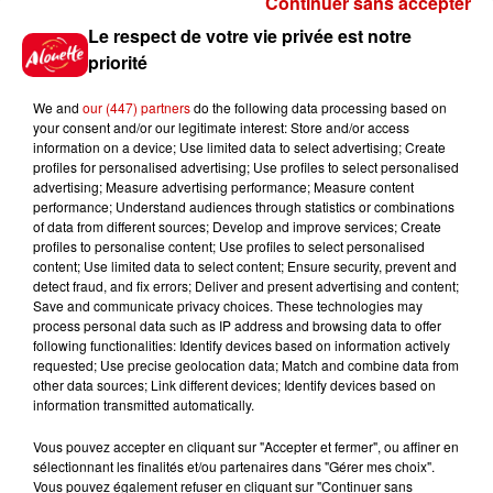
Continuer sans accepter
Gagnez vos places pour le
Le respect de votre vie privée est notre
festival Marché Gourmand 2026
priorité
à Coulon !
We and
our (447) partners
do the following data processing based on
your consent and/or our legitimate interest: Store and/or access
information on a device; Use limited data to select advertising; Create
profiles for personalised advertising; Use profiles to select personalised
Le Duel - Gagnez vos entrées
advertising; Measure advertising performance; Measure content
pour l'un des zoos de nos
performance; Understand audiences through statistics or combinations
régions !
of data from different sources; Develop and improve services; Create
profiles to personalise content; Use profiles to select personalised
content; Use limited data to select content; Ensure security, prevent and
detect fraud, and fix errors; Deliver and present advertising and content;
Save and communicate privacy choices. These technologies may
Destination Vacances - Gagnez
process personal data such as IP address and browsing data to offer
votre séjour en famille au cœur
following functionalities: Identify devices based on information actively
requested; Use precise geolocation data; Match and combine data from
de la...
other data sources; Link different devices; Identify devices based on
information transmitted automatically.
Vous pouvez accepter en cliquant sur "Accepter et fermer", ou affiner en
sélectionnant les finalités et/ou partenaires dans "Gérer mes choix".
Destination Vacances : inscrivez-
Vous pouvez également refuser en cliquant sur "Continuer sans