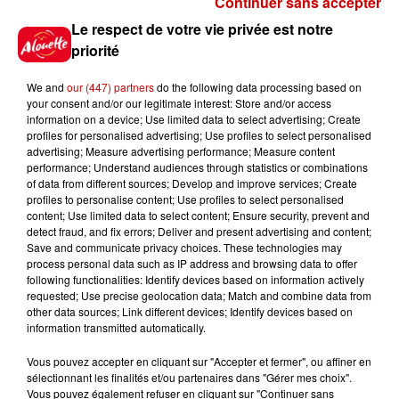
Continuer sans accepter
Gagnez vos places pour le
Le respect de votre vie privée est notre
Festival du Roi Arthur 2026 !
priorité
We and
our (447) partners
do the following data processing based on
your consent and/or our legitimate interest: Store and/or access
information on a device; Use limited data to select advertising; Create
profiles for personalised advertising; Use profiles to select personalised
Gagnez vos entrées pour le
advertising; Measure advertising performance; Measure content
Musée du Sport Automobile au
performance; Understand audiences through statistics or combinations
Mans !
of data from different sources; Develop and improve services; Create
profiles to personalise content; Use profiles to select personalised
content; Use limited data to select content; Ensure security, prevent and
detect fraud, and fix errors; Deliver and present advertising and content;
Save and communicate privacy choices. These technologies may
Alouette vous invite à
process personal data such as IP address and browsing data to offer
Futuroscope Xperiences !
following functionalities: Identify devices based on information actively
requested; Use precise geolocation data; Match and combine data from
other data sources; Link different devices; Identify devices based on
information transmitted automatically.
Vous pouvez accepter en cliquant sur "Accepter et fermer", ou affiner en
sélectionnant les finalités et/ou partenaires dans "Gérer mes choix".
Le Duel - Gagnez votre balade
Vous pouvez également refuser en cliquant sur "Continuer sans