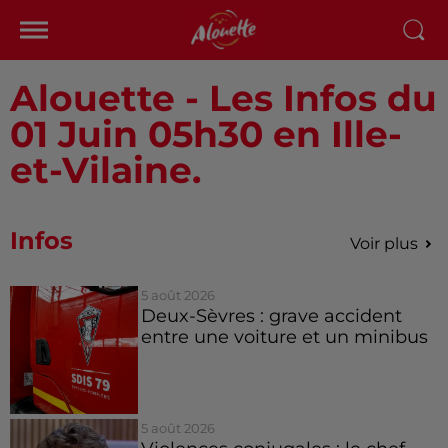
Alouette - Les Infos du
01 Juin 05h30 en Ille-
et-Vilaine.
Infos
Voir plus
5 août 2026
Deux-Sèvres : grave accident
entre une voiture et un minibus
5 août 2026