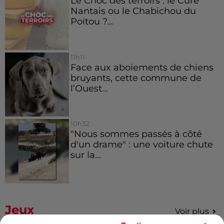
Le Choc des terroirs : le Curé
Nantais ou le Chabichou du
Poitou ?...
11h11
Face aux aboiements de chiens
bruyants, cette commune de
l’Ouest...
10h32
"Nous sommes passés à côté
d'un drame" : une voiture chute
sur la...
Jeux
Voir plus