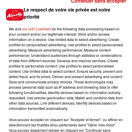
Continuer sans accepter
Gagnez vos places pour
Le respect de votre vie privée est notre
l'événement Ride the Show à
priorité
Morlaix !
We and
our (447) partners
do the following data processing based on
your consent and/or our legitimate interest: Store and/or access
information on a device; Use limited data to select advertising; Create
profiles for personalised advertising; Use profiles to select personalised
Gagnez vos places pour le
advertising; Measure advertising performance; Measure content
festival Marché Gourmand 2026
performance; Understand audiences through statistics or combinations
à Coulon !
of data from different sources; Develop and improve services; Create
profiles to personalise content; Use profiles to select personalised
content; Use limited data to select content; Ensure security, prevent and
detect fraud, and fix errors; Deliver and present advertising and content;
Save and communicate privacy choices. These technologies may
Le Duel - Gagnez vos entrées
process personal data such as IP address and browsing data to offer
pour l'un des zoos de nos
following functionalities: Identify devices based on information actively
requested; Use precise geolocation data; Match and combine data from
régions !
other data sources; Link different devices; Identify devices based on
information transmitted automatically.
Vous pouvez accepter en cliquant sur "Accepter et fermer", ou affiner en
sélectionnant les finalités et/ou partenaires dans "Gérer mes choix".
Destination Vacances - Gagnez
Vous pouvez également refuser en cliquant sur "Continuer sans