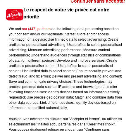
Continuer sans accepter
Gagnez vos places pour le
Le respect de votre vie privée est notre
festival Marché Gourmand 2026
priorité
à Coulon !
We and
our (447) partners
do the following data processing based on
your consent and/or our legitimate interest: Store and/or access
information on a device; Use limited data to select advertising; Create
profiles for personalised advertising; Use profiles to select personalised
Le Duel - Gagnez vos entrées
advertising; Measure advertising performance; Measure content
pour l'un des zoos de nos
performance; Understand audiences through statistics or combinations
régions !
of data from different sources; Develop and improve services; Create
profiles to personalise content; Use profiles to select personalised
content; Use limited data to select content; Ensure security, prevent and
detect fraud, and fix errors; Deliver and present advertising and content;
Save and communicate privacy choices. These technologies may
Destination Vacances - Gagnez
process personal data such as IP address and browsing data to offer
votre séjour en famille au cœur
following functionalities: Identify devices based on information actively
requested; Use precise geolocation data; Match and combine data from
de la...
other data sources; Link different devices; Identify devices based on
information transmitted automatically.
Vous pouvez accepter en cliquant sur "Accepter et fermer", ou affiner en
sélectionnant les finalités et/ou partenaires dans "Gérer mes choix".
Destination Vacances : inscrivez-
Vous pouvez également refuser en cliquant sur "Continuer sans