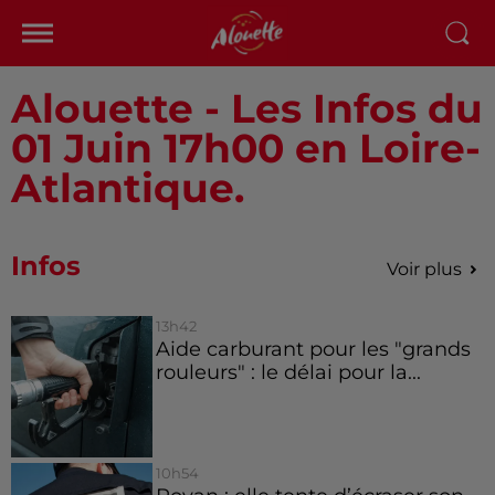
Alouette - Les Infos du
01 Juin 17h00 en Loire-
Atlantique.
Infos
Voir plus
13h42
Aide carburant pour les "grands
rouleurs" : le délai pour la...
10h54