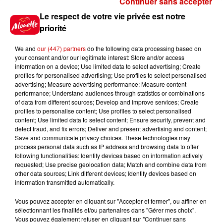
Continuer sans accepter
Gagnez vos places pour le
Le respect de votre vie privée est notre
festival Marché Gourmand 2026
priorité
à Coulon !
We and
our (447) partners
do the following data processing based on
your consent and/or our legitimate interest: Store and/or access
information on a device; Use limited data to select advertising; Create
profiles for personalised advertising; Use profiles to select personalised
Le Duel - Gagnez vos entrées
advertising; Measure advertising performance; Measure content
pour l'un des zoos de nos
performance; Understand audiences through statistics or combinations
régions !
of data from different sources; Develop and improve services; Create
profiles to personalise content; Use profiles to select personalised
content; Use limited data to select content; Ensure security, prevent and
detect fraud, and fix errors; Deliver and present advertising and content;
Save and communicate privacy choices. These technologies may
Destination Vacances - Gagnez
process personal data such as IP address and browsing data to offer
votre séjour en famille au cœur
following functionalities: Identify devices based on information actively
requested; Use precise geolocation data; Match and combine data from
de la...
other data sources; Link different devices; Identify devices based on
information transmitted automatically.
Vous pouvez accepter en cliquant sur "Accepter et fermer", ou affiner en
sélectionnant les finalités et/ou partenaires dans "Gérer mes choix".
Destination Vacances : inscrivez-
Vous pouvez également refuser en cliquant sur "Continuer sans