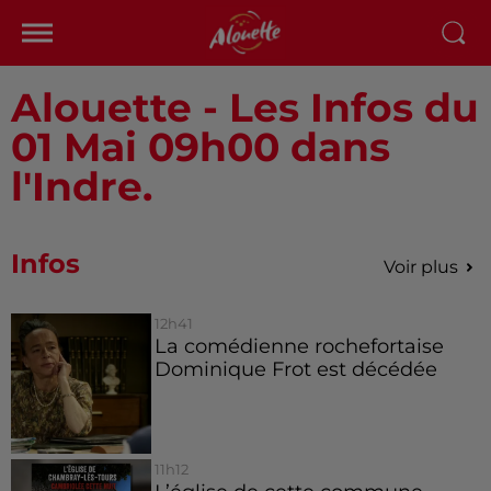
Alouette - Les Infos du
01 Mai 09h00 dans
l'Indre.
Infos
Voir plus
12h41
La comédienne rochefortaise
Dominique Frot est décédée
11h12