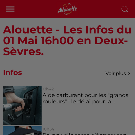
Alouette - Les Infos du
01 Mai 16h00 en Deux-
Sèvres.
Infos
Voir plus
13h42
Aide carburant pour les "grands
rouleurs" : le délai pour la...
10h54