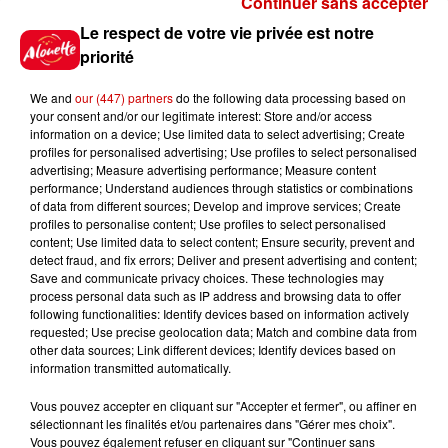
Continuer sans accepter
Gagnez vos places pour le
Le respect de votre vie privée est notre
festival Marché Gourmand 2026
priorité
à Coulon !
We and
our (447) partners
do the following data processing based on
your consent and/or our legitimate interest: Store and/or access
information on a device; Use limited data to select advertising; Create
profiles for personalised advertising; Use profiles to select personalised
Le Duel - Gagnez vos entrées
advertising; Measure advertising performance; Measure content
pour l'un des zoos de nos
performance; Understand audiences through statistics or combinations
régions !
of data from different sources; Develop and improve services; Create
profiles to personalise content; Use profiles to select personalised
content; Use limited data to select content; Ensure security, prevent and
detect fraud, and fix errors; Deliver and present advertising and content;
Save and communicate privacy choices. These technologies may
Destination Vacances - Gagnez
process personal data such as IP address and browsing data to offer
votre séjour en famille au cœur
following functionalities: Identify devices based on information actively
requested; Use precise geolocation data; Match and combine data from
de la...
other data sources; Link different devices; Identify devices based on
information transmitted automatically.
Vous pouvez accepter en cliquant sur "Accepter et fermer", ou affiner en
sélectionnant les finalités et/ou partenaires dans "Gérer mes choix".
Destination Vacances : inscrivez-
Vous pouvez également refuser en cliquant sur "Continuer sans