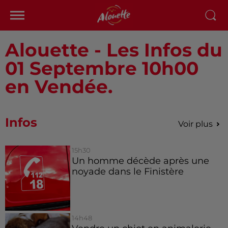
Alouette - Les Infos du
01 Septembre 10h00
en Vendée.
Infos
Voir plus
15h30
Un homme décède après une
noyade dans le Finistère
14h48