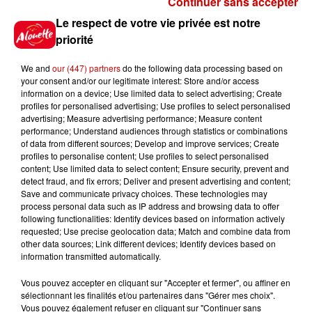
Continuer sans accepter
Gagnez vos places pour le
Le respect de votre vie privée est notre
Festival du Roi Arthur 2026 !
priorité
We and
our (447) partners
do the following data processing based on
your consent and/or our legitimate interest: Store and/or access
information on a device; Use limited data to select advertising; Create
profiles for personalised advertising; Use profiles to select personalised
Gagnez vos entrées pour le
advertising; Measure advertising performance; Measure content
Musée du Sport Automobile au
performance; Understand audiences through statistics or combinations
Mans !
of data from different sources; Develop and improve services; Create
profiles to personalise content; Use profiles to select personalised
content; Use limited data to select content; Ensure security, prevent and
detect fraud, and fix errors; Deliver and present advertising and content;
Save and communicate privacy choices. These technologies may
Alouette vous invite à
process personal data such as IP address and browsing data to offer
Futuroscope Xperiences !
following functionalities: Identify devices based on information actively
requested; Use precise geolocation data; Match and combine data from
other data sources; Link different devices; Identify devices based on
information transmitted automatically.
Vous pouvez accepter en cliquant sur "Accepter et fermer", ou affiner en
sélectionnant les finalités et/ou partenaires dans "Gérer mes choix".
Le Duel - Gagnez votre balade
Vous pouvez également refuser en cliquant sur "Continuer sans