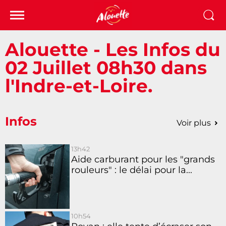
Alouette - Les Infos du
02 Juillet 08h30 dans
l'Indre-et-Loire.
Infos
Voir plus
13h42
Aide carburant pour les "grands
rouleurs" : le délai pour la...
10h54