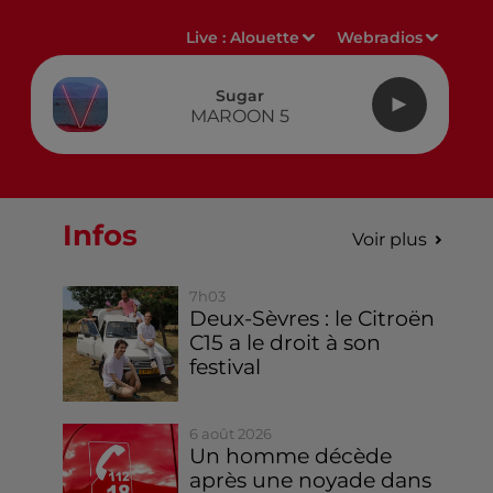
Live :
Alouette
Webradios
Sugar
MAROON 5
Infos
Voir plus
7h03
Deux-Sèvres : le Citroën
C15 a le droit à son
festival
6 août 2026
Un homme décède
après une noyade dans