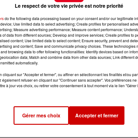
Le respect de votre vie privée est notre priorité
ers
do the following data processing based on your consent and/or our legitimate int
device; Use limited data to select advertising; Create profiles for personalised adver
vertising; Measure advertising performance; Measure content performance; Unders
ns of data from different sources; Develop and improve services; Create profiles to 
alised content; Use limited data to select content; Ensure security, prevent and detect
ertising and content; Save and communicate privacy choices. These technologies
and browsing data to offer following functionalities: Identify devices based on infor
eolocation data; Match and combine data from other data sources; Link different de
nsmitted automatically.
cliquant sur "Accepter et fermer", ou affiner en sélectionnant les finalités et/ou pa
 également refuser en cliquant sur "Continuer sans accepter". Vos préférences ne 
tre à jour vos choix, ou retirer votre consentement à tout moment via le lien "Gérer 
Gérer mes choix
Accepter et fermer