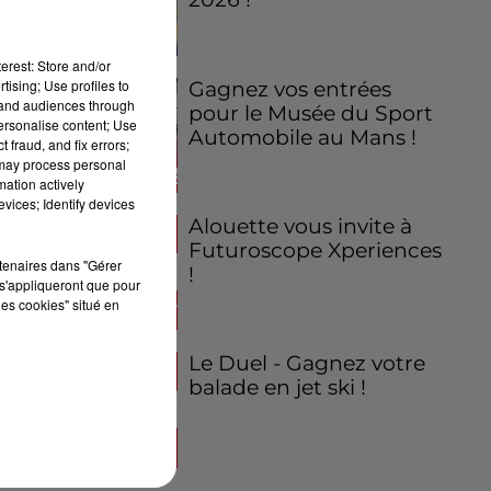
erest: Store and/or
tising; Use profiles to
Gagnez vos entrées
tand audiences through
pour le Musée du Sport
personalise content; Use
Automobile au Mans !
 fraud, and fix errors;
 may process personal
mation actively
vices; Identify devices
Alouette vous invite à
Futuroscope Xperiences
rtenaires dans "Gérer
!
s'appliqueront que pour
les cookies" situé en
Le Duel - Gagnez votre
balade en jet ski !