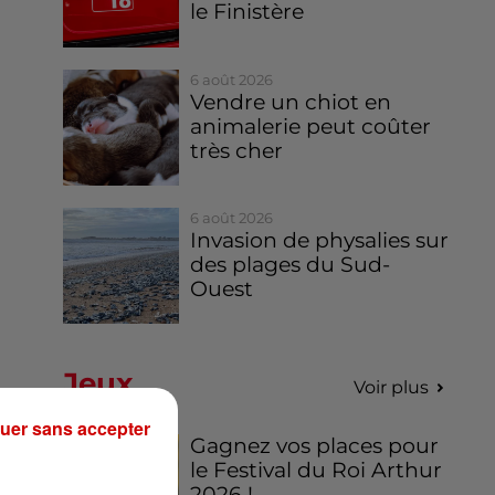
le Finistère
6 août 2026
Vendre un chiot en
animalerie peut coûter
très cher
6 août 2026
Invasion de physalies sur
des plages du Sud-
Ouest
Jeux
Voir plus
uer sans accepter
Gagnez vos places pour
le Festival du Roi Arthur
2026 !