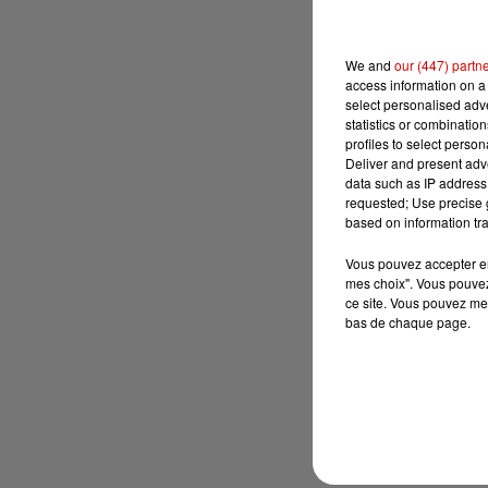
We and
our (447) partn
access information on a 
select personalised ad
statistics or combinatio
profiles to select person
Deliver and present adv
data such as IP address 
requested; Use precise g
based on information tra
Vous pouvez accepter en 
mes choix". Vous pouvez
ce site. Vous pouvez met
bas de chaque page.