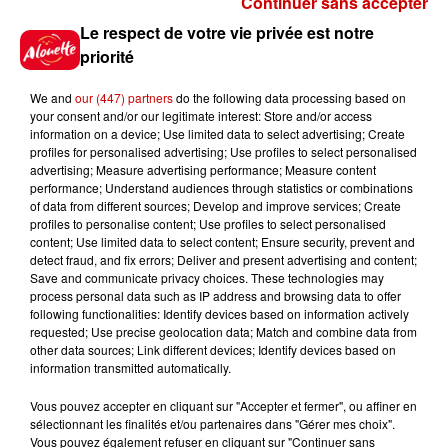
Continuer sans accepter
Gagnez vos places pour le
Le respect de votre vie privée est notre
festival Marché Gourmand 2026
priorité
à Coulon !
We and
our (447) partners
do the following data processing based on
your consent and/or our legitimate interest: Store and/or access
information on a device; Use limited data to select advertising; Create
profiles for personalised advertising; Use profiles to select personalised
Le Duel - Gagnez vos entrées
advertising; Measure advertising performance; Measure content
pour l'un des zoos de nos
performance; Understand audiences through statistics or combinations
régions !
of data from different sources; Develop and improve services; Create
profiles to personalise content; Use profiles to select personalised
content; Use limited data to select content; Ensure security, prevent and
detect fraud, and fix errors; Deliver and present advertising and content;
Save and communicate privacy choices. These technologies may
Destination Vacances - Gagnez
process personal data such as IP address and browsing data to offer
votre séjour en famille au cœur
following functionalities: Identify devices based on information actively
requested; Use precise geolocation data; Match and combine data from
de la...
other data sources; Link different devices; Identify devices based on
information transmitted automatically.
Vous pouvez accepter en cliquant sur "Accepter et fermer", ou affiner en
sélectionnant les finalités et/ou partenaires dans "Gérer mes choix".
Destination Vacances : inscrivez-
Vous pouvez également refuser en cliquant sur "Continuer sans