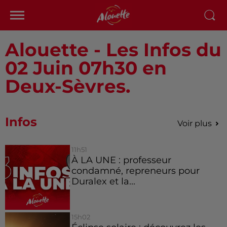
Alouette - Les Infos du
02 Juin 07h30 en
Deux-Sèvres.
Infos
Voir plus
11h51
À LA UNE : professeur
condamné, repreneurs pour
Duralex et la...
15h02