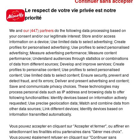
Continuer sans accepter
Gagnez vos places pour le
Le respect de votre vie privée est notre
Festival du Roi Arthur 2026 !
priorité
We and
our (447) partners
do the following data processing based on
your consent and/or our legitimate interest: Store and/or access
information on a device; Use limited data to select advertising; Create
profiles for personalised advertising; Use profiles to select personalised
Gagnez vos entrées pour le
advertising; Measure advertising performance; Measure content
Musée du Sport Automobile au
performance; Understand audiences through statistics or combinations
Mans !
of data from different sources; Develop and improve services; Create
profiles to personalise content; Use profiles to select personalised
content; Use limited data to select content; Ensure security, prevent and
detect fraud, and fix errors; Deliver and present advertising and content;
Save and communicate privacy choices. These technologies may
Alouette vous invite à
process personal data such as IP address and browsing data to offer
Futuroscope Xperiences !
following functionalities: Identify devices based on information actively
requested; Use precise geolocation data; Match and combine data from
other data sources; Link different devices; Identify devices based on
information transmitted automatically.
Vous pouvez accepter en cliquant sur "Accepter et fermer", ou affiner en
sélectionnant les finalités et/ou partenaires dans "Gérer mes choix".
Le Duel - Gagnez votre balade
Vous pouvez également refuser en cliquant sur "Continuer sans