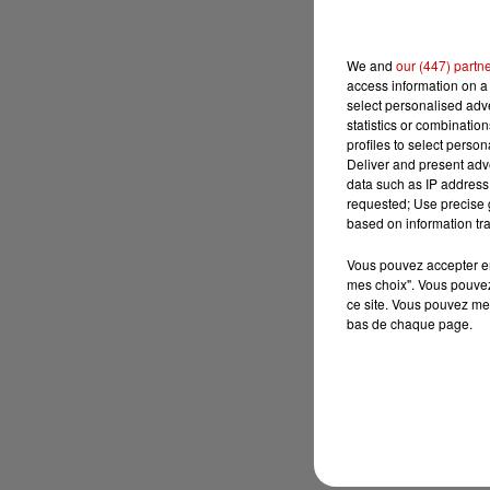
We and
our (447) partn
access information on a 
select personalised ad
statistics or combinatio
profiles to select person
Deliver and present adv
data such as IP address 
requested; Use precise g
based on information tra
Vous pouvez accepter en 
mes choix". Vous pouvez
ce site. Vous pouvez met
bas de chaque page.