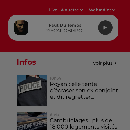
Live :
Alouette
Webradios
Il Faut Du Temps
PASCAL OBISPO
Infos
Voir plus
10h54
Royan : elle tente
d’écraser son ex-conjoint
et dit regretter...
9h45
Cambriolages : plus de
18 000 logements visités