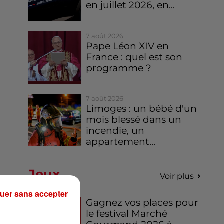
en juillet 2026, en...
7 août 2026
Pape Léon XIV en
France : quel est son
programme ?
7 août 2026
Limoges : un bébé d'un
mois blessé dans un
incendie, un
appartement...
Jeux
Voir plus
uer sans accepter
Gagnez vos places pour
le festival Marché