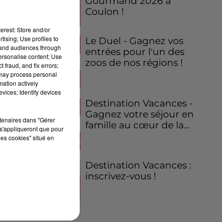
Gourmand 2026 à
Coulon !
erest: Store and/or
tising; Use profiles to
Le Duel - Gagnez vos
tand audiences through
entrées pour l'un des
personalise content; Use
zoos de nos régions !
 fraud, and fix errors;
 may process personal
mation actively
vices; Identify devices
Destination Vacances -
Gagnez votre séjour en
rtenaires dans "Gérer
famille au cœur de la...
s'appliqueront que pour
les cookies" situé en
Destination Vacances :
inscrivez-vous !