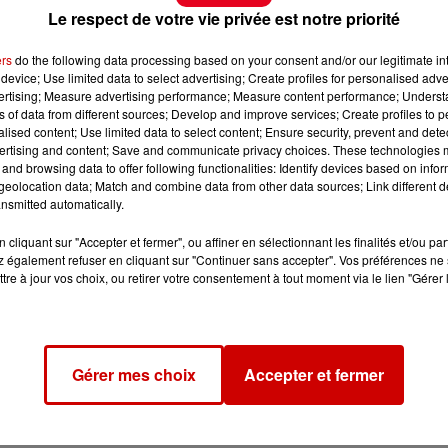
Le respect de votre vie privée est notre priorité
ers
do the following data processing based on your consent and/or our legitimate int
device; Use limited data to select advertising; Create profiles for personalised adver
vertising; Measure advertising performance; Measure content performance; Unders
ns of data from different sources; Develop and improve services; Create profiles to 
alised content; Use limited data to select content; Ensure security, prevent and detect
ertising and content; Save and communicate privacy choices. These technologies
and browsing data to offer following functionalities: Identify devices based on infor
eolocation data; Match and combine data from other data sources; Link different de
nsmitted automatically.
cliquant sur "Accepter et fermer", ou affiner en sélectionnant les finalités et/ou pa
 également refuser en cliquant sur "Continuer sans accepter". Vos préférences ne 
tre à jour vos choix, ou retirer votre consentement à tout moment via le lien "Gérer 
Gérer mes choix
Accepter et fermer