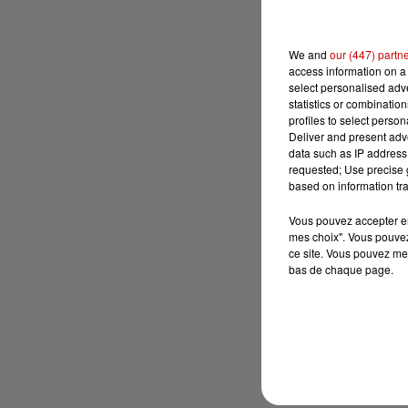
We and
our (447) partn
access information on a 
select personalised ad
statistics or combinatio
profiles to select person
Deliver and present adv
data such as IP address 
requested; Use precise g
based on information tra
Vous pouvez accepter en 
mes choix". Vous pouvez
ce site. Vous pouvez met
bas de chaque page.