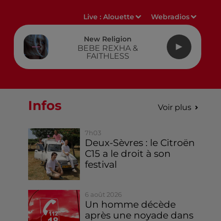
Live :
Alouette
Webradios
New Religion
BEBE REXHA &
FAITHLESS
Infos
Voir plus
7h03
Deux-Sèvres : le Citroën
C15 a le droit à son
festival
6 août 2026
Un homme décède
après une noyade dans