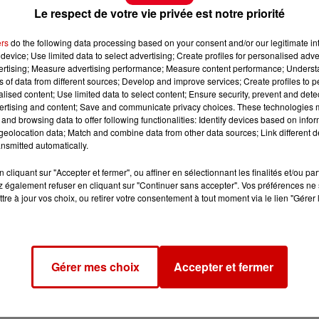
Le respect de votre vie privée est notre priorité
ers
do the following data processing based on your consent and/or our legitimate int
device; Use limited data to select advertising; Create profiles for personalised adver
vertising; Measure advertising performance; Measure content performance; Unders
ns of data from different sources; Develop and improve services; Create profiles to 
alised content; Use limited data to select content; Ensure security, prevent and detect
ertising and content; Save and communicate privacy choices. These technologies
and browsing data to offer following functionalities: Identify devices based on infor
eolocation data; Match and combine data from other data sources; Link different de
nsmitted automatically.
cliquant sur "Accepter et fermer", ou affiner en sélectionnant les finalités et/ou pa
 également refuser en cliquant sur "Continuer sans accepter". Vos préférences ne 
tre à jour vos choix, ou retirer votre consentement à tout moment via le lien "Gérer 
Gérer mes choix
Accepter et fermer