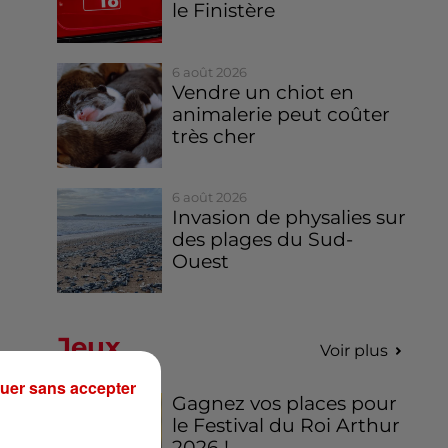
le Finistère
6 août 2026
Vendre un chiot en
animalerie peut coûter
très cher
6 août 2026
Invasion de physalies sur
des plages du Sud-
Ouest
Jeux
Voir plus
uer sans accepter
Gagnez vos places pour
le Festival du Roi Arthur
2026 !