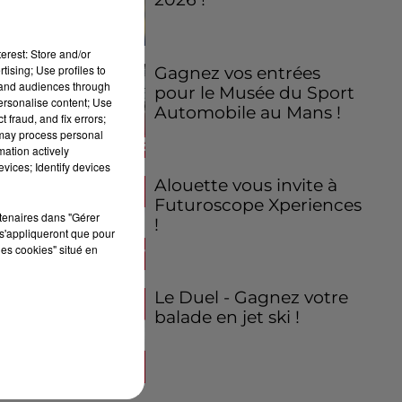
erest: Store and/or
tising; Use profiles to
Gagnez vos entrées
tand audiences through
pour le Musée du Sport
personalise content; Use
Automobile au Mans !
 fraud, and fix errors;
 may process personal
mation actively
vices; Identify devices
Alouette vous invite à
Futuroscope Xperiences
rtenaires dans "Gérer
!
s'appliqueront que pour
les cookies" situé en
Le Duel - Gagnez votre
balade en jet ski !