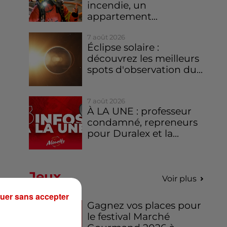
incendie, un
appartement...
7 août 2026
Éclipse solaire :
découvrez les meilleurs
spots d'observation du...
7 août 2026
À LA UNE : professeur
condamné, repreneurs
pour Duralex et la...
Jeux
Voir plus
uer sans accepter
Gagnez vos places pour
le festival Marché