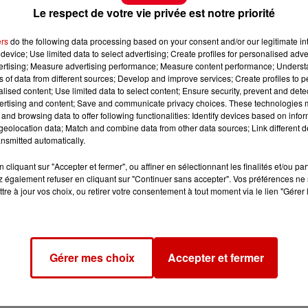
Le respect de votre vie privée est notre priorité
ers
do the following data processing based on your consent and/or our legitimate int
device; Use limited data to select advertising; Create profiles for personalised adver
vertising; Measure advertising performance; Measure content performance; Unders
ns of data from different sources; Develop and improve services; Create profiles to 
alised content; Use limited data to select content; Ensure security, prevent and detect
ertising and content; Save and communicate privacy choices. These technologies
and browsing data to offer following functionalities: Identify devices based on infor
eolocation data; Match and combine data from other data sources; Link different de
nsmitted automatically.
cliquant sur "Accepter et fermer", ou affiner en sélectionnant les finalités et/ou pa
 également refuser en cliquant sur "Continuer sans accepter". Vos préférences ne 
tre à jour vos choix, ou retirer votre consentement à tout moment via le lien "Gérer 
Gérer mes choix
Accepter et fermer