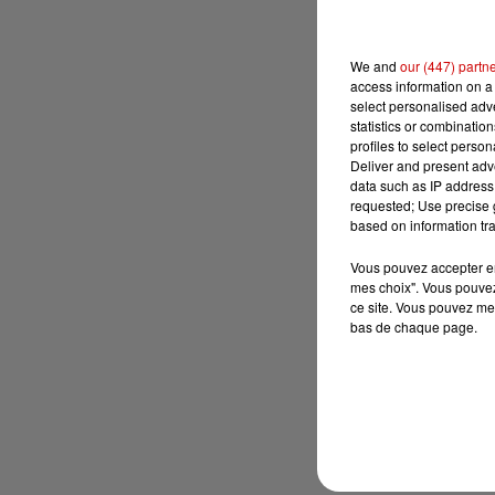
We and
our (447) partn
access information on a 
select personalised ad
statistics or combinatio
profiles to select person
Deliver and present adv
data such as IP address 
requested; Use precise g
based on information tra
Vous pouvez accepter en 
mes choix". Vous pouvez
ce site. Vous pouvez met
bas de chaque page.