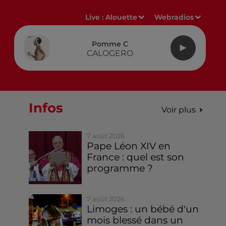
Live :
Alouette
Webradios
Pomme C
CALOGERO
Infos
Voir plus
7 août 2026
Pape Léon XIV en
France : quel est son
programme ?
7 août 2026
Limoges : un bébé d'un
mois blessé dans un