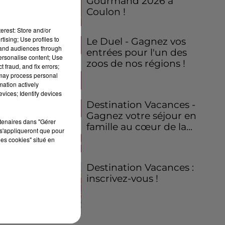
Gourmand 2026 à
Coulon !
erest: Store and/or
tising; Use profiles to
Le Duel - Gagnez vos
tand audiences through
entrées pour l'un des
personalise content; Use
zoos de nos régions !
 fraud, and fix errors;
 may process personal
mation actively
vices; Identify devices
Destination Vacances -
Gagnez votre séjour en
rtenaires dans "Gérer
famille au cœur de la...
s'appliqueront que pour
les cookies" situé en
Destination Vacances :
inscrivez-vous !