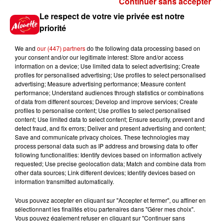
Continuer sans accepter
Gagnez vos places pour le
Le respect de votre vie privée est notre
Festival du Roi Arthur 2026 !
priorité
We and
our (447) partners
do the following data processing based on
your consent and/or our legitimate interest: Store and/or access
information on a device; Use limited data to select advertising; Create
profiles for personalised advertising; Use profiles to select personalised
Gagnez vos entrées pour le
advertising; Measure advertising performance; Measure content
Musée du Sport Automobile au
performance; Understand audiences through statistics or combinations
Mans !
of data from different sources; Develop and improve services; Create
profiles to personalise content; Use profiles to select personalised
content; Use limited data to select content; Ensure security, prevent and
detect fraud, and fix errors; Deliver and present advertising and content;
Save and communicate privacy choices. These technologies may
Alouette vous invite à
process personal data such as IP address and browsing data to offer
Futuroscope Xperiences !
following functionalities: Identify devices based on information actively
requested; Use precise geolocation data; Match and combine data from
other data sources; Link different devices; Identify devices based on
information transmitted automatically.
Vous pouvez accepter en cliquant sur "Accepter et fermer", ou affiner en
sélectionnant les finalités et/ou partenaires dans "Gérer mes choix".
Le Duel - Gagnez votre balade
Vous pouvez également refuser en cliquant sur "Continuer sans