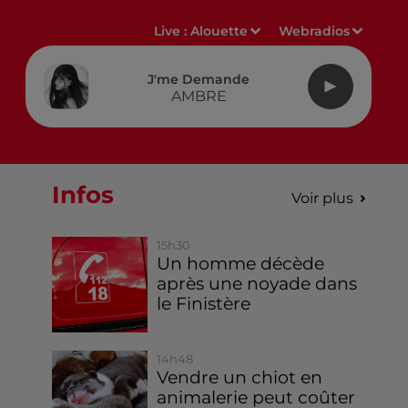
Live :
Alouette
Webradios
J'me Demande
AMBRE
Infos
Voir plus
15h30
Un homme décède
après une noyade dans
le Finistère
14h48
Vendre un chiot en
animalerie peut coûter