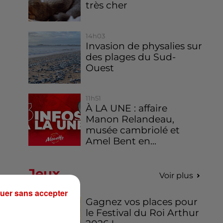
très cher
14h03
Invasion de physalies sur
des plages du Sud-
Ouest
11h51
À LA UNE : affaire
Manon Relandeau,
musée cambriolé et
Amel Bent en...
Jeux
Voir plus
uer sans accepter
Gagnez vos places pour
le Festival du Roi Arthur