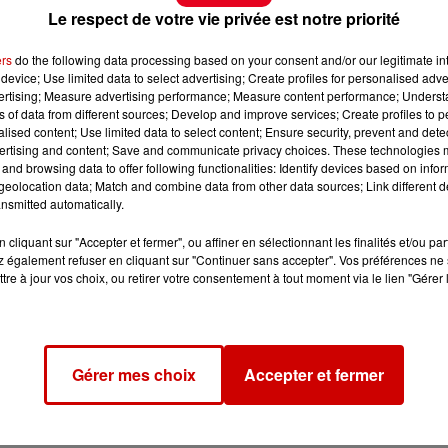
Le respect de votre vie privée est notre priorité
ers
do the following data processing based on your consent and/or our legitimate int
device; Use limited data to select advertising; Create profiles for personalised adver
vertising; Measure advertising performance; Measure content performance; Unders
ns of data from different sources; Develop and improve services; Create profiles to 
alised content; Use limited data to select content; Ensure security, prevent and detect
ertising and content; Save and communicate privacy choices. These technologies
and browsing data to offer following functionalities: Identify devices based on infor
eolocation data; Match and combine data from other data sources; Link different de
nsmitted automatically.
cliquant sur "Accepter et fermer", ou affiner en sélectionnant les finalités et/ou pa
 également refuser en cliquant sur "Continuer sans accepter". Vos préférences ne 
tre à jour vos choix, ou retirer votre consentement à tout moment via le lien "Gérer 
Gérer mes choix
Accepter et fermer