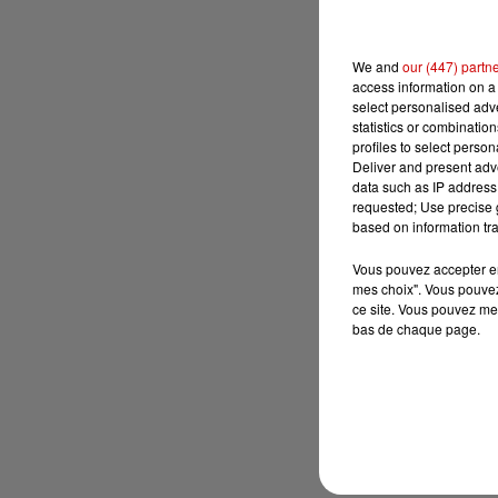
We and
our (447) partn
access information on a 
select personalised ad
statistics or combinatio
profiles to select person
Deliver and present adv
data such as IP address 
requested; Use precise g
based on information tra
Vous pouvez accepter en 
mes choix". Vous pouvez
ce site. Vous pouvez met
bas de chaque page.