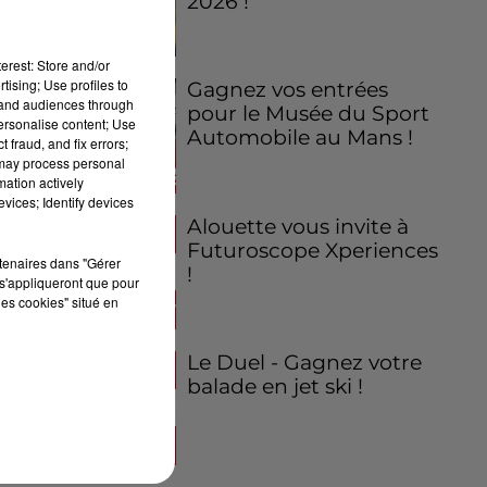
2026 !
erest: Store and/or
tising; Use profiles to
Gagnez vos entrées
tand audiences through
pour le Musée du Sport
personalise content; Use
Automobile au Mans !
 fraud, and fix errors;
 may process personal
mation actively
vices; Identify devices
Alouette vous invite à
Futuroscope Xperiences
rtenaires dans "Gérer
!
s'appliqueront que pour
les cookies" situé en
Le Duel - Gagnez votre
balade en jet ski !