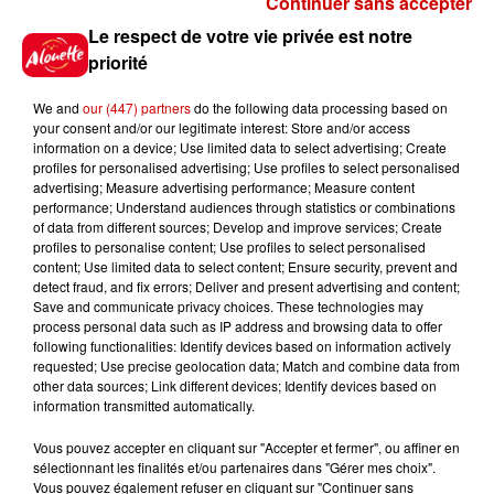
Continuer sans accepter
Gagnez vos places pour le
Le respect de votre vie privée est notre
Festival du Roi Arthur 2026 !
priorité
We and
our (447) partners
do the following data processing based on
your consent and/or our legitimate interest: Store and/or access
information on a device; Use limited data to select advertising; Create
profiles for personalised advertising; Use profiles to select personalised
Gagnez vos entrées pour le
advertising; Measure advertising performance; Measure content
Musée du Sport Automobile au
performance; Understand audiences through statistics or combinations
Mans !
of data from different sources; Develop and improve services; Create
profiles to personalise content; Use profiles to select personalised
content; Use limited data to select content; Ensure security, prevent and
detect fraud, and fix errors; Deliver and present advertising and content;
Save and communicate privacy choices. These technologies may
Alouette vous invite à
process personal data such as IP address and browsing data to offer
Futuroscope Xperiences !
following functionalities: Identify devices based on information actively
requested; Use precise geolocation data; Match and combine data from
other data sources; Link different devices; Identify devices based on
information transmitted automatically.
Vous pouvez accepter en cliquant sur "Accepter et fermer", ou affiner en
sélectionnant les finalités et/ou partenaires dans "Gérer mes choix".
Le Duel - Gagnez votre balade
Vous pouvez également refuser en cliquant sur "Continuer sans