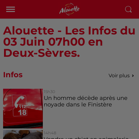
Alouette - Les Infos du
03 Juin 07h00 en
Deux-Sèvres.
Infos
Voir plus
15h30
Un homme décède après une
noyade dans le Finistère
14h48