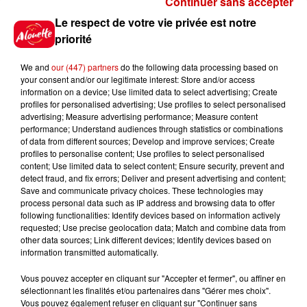
Continuer sans accepter
Gagnez vos places pour le
Le respect de votre vie privée est notre
Festival du Roi Arthur 2026 !
priorité
We and
our (447) partners
do the following data processing based on
your consent and/or our legitimate interest: Store and/or access
information on a device; Use limited data to select advertising; Create
profiles for personalised advertising; Use profiles to select personalised
Gagnez vos entrées pour le
advertising; Measure advertising performance; Measure content
Musée du Sport Automobile au
performance; Understand audiences through statistics or combinations
Mans !
of data from different sources; Develop and improve services; Create
profiles to personalise content; Use profiles to select personalised
content; Use limited data to select content; Ensure security, prevent and
detect fraud, and fix errors; Deliver and present advertising and content;
Save and communicate privacy choices. These technologies may
Alouette vous invite à
process personal data such as IP address and browsing data to offer
Futuroscope Xperiences !
following functionalities: Identify devices based on information actively
requested; Use precise geolocation data; Match and combine data from
other data sources; Link different devices; Identify devices based on
information transmitted automatically.
Vous pouvez accepter en cliquant sur "Accepter et fermer", ou affiner en
sélectionnant les finalités et/ou partenaires dans "Gérer mes choix".
Le Duel - Gagnez votre balade
Vous pouvez également refuser en cliquant sur "Continuer sans