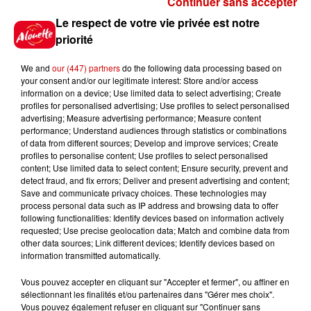
Continuer sans accepter
Gagnez vos places pour le
Le respect de votre vie privée est notre
Festival du Roi Arthur 2026 !
priorité
We and
our (447) partners
do the following data processing based on
your consent and/or our legitimate interest: Store and/or access
information on a device; Use limited data to select advertising; Create
profiles for personalised advertising; Use profiles to select personalised
Gagnez vos entrées pour le
advertising; Measure advertising performance; Measure content
Musée du Sport Automobile au
performance; Understand audiences through statistics or combinations
Mans !
of data from different sources; Develop and improve services; Create
profiles to personalise content; Use profiles to select personalised
content; Use limited data to select content; Ensure security, prevent and
detect fraud, and fix errors; Deliver and present advertising and content;
Save and communicate privacy choices. These technologies may
Alouette vous invite à
process personal data such as IP address and browsing data to offer
Futuroscope Xperiences !
following functionalities: Identify devices based on information actively
requested; Use precise geolocation data; Match and combine data from
other data sources; Link different devices; Identify devices based on
information transmitted automatically.
Vous pouvez accepter en cliquant sur "Accepter et fermer", ou affiner en
sélectionnant les finalités et/ou partenaires dans "Gérer mes choix".
Le Duel - Gagnez votre balade
Vous pouvez également refuser en cliquant sur "Continuer sans