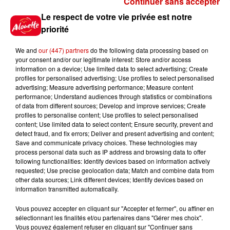
Continuer sans accepter
Gagnez vos places pour
Le respect de votre vie privée est notre
l'événement Ride the Show à
priorité
Morlaix !
We and
our (447) partners
do the following data processing based on
your consent and/or our legitimate interest: Store and/or access
information on a device; Use limited data to select advertising; Create
profiles for personalised advertising; Use profiles to select personalised
Gagnez vos places pour le
advertising; Measure advertising performance; Measure content
festival Marché Gourmand 2026
performance; Understand audiences through statistics or combinations
à Coulon !
of data from different sources; Develop and improve services; Create
profiles to personalise content; Use profiles to select personalised
content; Use limited data to select content; Ensure security, prevent and
detect fraud, and fix errors; Deliver and present advertising and content;
Save and communicate privacy choices. These technologies may
Le Duel - Gagnez vos entrées
process personal data such as IP address and browsing data to offer
pour l'un des zoos de nos
following functionalities: Identify devices based on information actively
requested; Use precise geolocation data; Match and combine data from
régions !
other data sources; Link different devices; Identify devices based on
information transmitted automatically.
Vous pouvez accepter en cliquant sur "Accepter et fermer", ou affiner en
sélectionnant les finalités et/ou partenaires dans "Gérer mes choix".
Destination Vacances - Gagnez
Vous pouvez également refuser en cliquant sur "Continuer sans