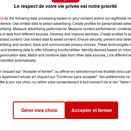
Le respect de votre vie privée est notre priorité
ers
do the following data processing based on your consent and/or our legitimate int
device; Use limited data to select advertising; Create profiles for personalised adver
vertising; Measure advertising performance; Measure content performance; Unders
ns of data from different sources; Develop and improve services; Create profiles to 
alised content; Use limited data to select content; Ensure security, prevent and detect
ertising and content; Save and communicate privacy choices. These technologies
and browsing data to offer following functionalities: Identify devices based on infor
eolocation data; Match and combine data from other data sources; Link different de
nsmitted automatically.
cliquant sur "Accepter et fermer", ou affiner en sélectionnant les finalités et/ou pa
 également refuser en cliquant sur "Continuer sans accepter". Vos préférences ne 
tre à jour vos choix, ou retirer votre consentement à tout moment via le lien "Gérer 
Gérer mes choix
Accepter et fermer