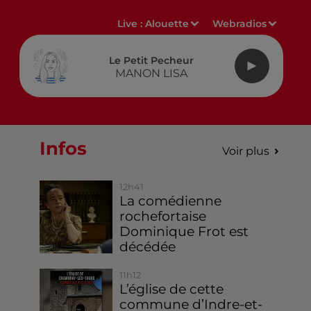
Live :
Alouette
Webradios
Le Petit Pecheur
MANON LISA
Infos
Voir plus
12h41
La comédienne
rochefortaise
Dominique Frot est
décédée
11h12
L’église de cette
commune d’Indre-et-