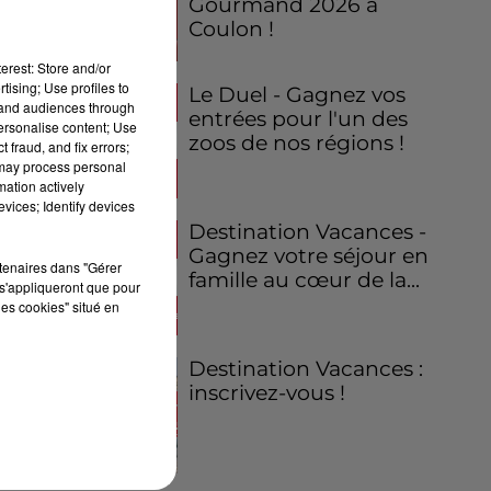
Gourmand 2026 à
Coulon !
erest: Store and/or
tising; Use profiles to
Le Duel - Gagnez vos
tand audiences through
entrées pour l'un des
personalise content; Use
zoos de nos régions !
 fraud, and fix errors;
 may process personal
mation actively
vices; Identify devices
Destination Vacances -
Gagnez votre séjour en
rtenaires dans "Gérer
famille au cœur de la...
s'appliqueront que pour
les cookies" situé en
Destination Vacances :
inscrivez-vous !