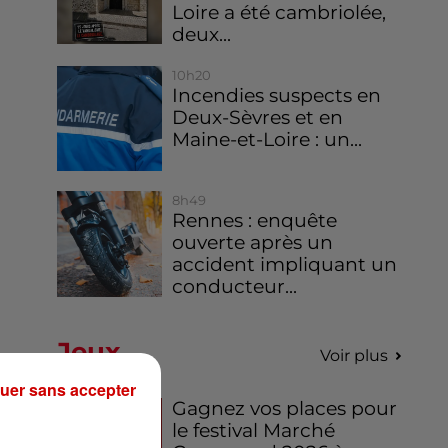
Loire a été cambriolée,
deux...
10h20
Incendies suspects en
Deux-Sèvres et en
Maine-et-Loire : un...
8h49
Rennes : enquête
ouverte après un
accident impliquant un
conducteur...
Jeux
Voir plus
uer sans accepter
Gagnez vos places pour
le festival Marché