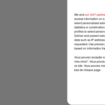
We and
our (447) partn
access information on a 
select personalised ad
statistics or combinatio
profiles to select person
Deliver and present adv
data such as IP address 
requested; Use precise g
based on information tra
Vous pouvez accepter en 
mes choix". Vous pouvez
ce site. Vous pouvez met
bas de chaque page.