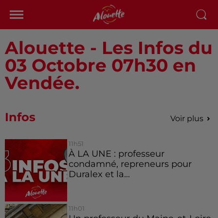
Alouette - Les Infos du
03 Octobre 07h30 en
Vendée.
Infos
Voir plus
11h51
À LA UNE : professeur
condamné, repreneurs pour
Duralex et la...
11h01