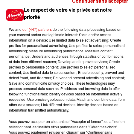
Continuer sans accepter
Gagnez vos places pour le
Le respect de votre vie privée est notre
Festival du Roi Arthur 2026 !
priorité
We and
our (447) partners
do the following data processing based on
your consent and/or our legitimate interest: Store and/or access
information on a device; Use limited data to select advertising; Create
profiles for personalised advertising; Use profiles to select personalised
Gagnez vos entrées pour le
advertising; Measure advertising performance; Measure content
Musée du Sport Automobile au
performance; Understand audiences through statistics or combinations
Mans !
of data from different sources; Develop and improve services; Create
profiles to personalise content; Use profiles to select personalised
content; Use limited data to select content; Ensure security, prevent and
detect fraud, and fix errors; Deliver and present advertising and content;
Save and communicate privacy choices. These technologies may
Alouette vous invite à
process personal data such as IP address and browsing data to offer
Futuroscope Xperiences !
following functionalities: Identify devices based on information actively
requested; Use precise geolocation data; Match and combine data from
other data sources; Link different devices; Identify devices based on
information transmitted automatically.
Vous pouvez accepter en cliquant sur "Accepter et fermer", ou affiner en
sélectionnant les finalités et/ou partenaires dans "Gérer mes choix".
Le Duel - Gagnez votre balade
Vous pouvez également refuser en cliquant sur "Continuer sans