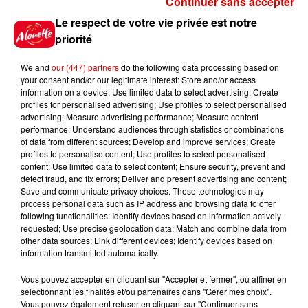
Continuer sans accepter
Gagnez vos places pour le
Le respect de votre vie privée est notre
festival Marché Gourmand 2026
priorité
à Coulon !
We and
our (447) partners
do the following data processing based on
your consent and/or our legitimate interest: Store and/or access
information on a device; Use limited data to select advertising; Create
profiles for personalised advertising; Use profiles to select personalised
Le Duel - Gagnez vos entrées
advertising; Measure advertising performance; Measure content
pour l'un des zoos de nos
performance; Understand audiences through statistics or combinations
régions !
of data from different sources; Develop and improve services; Create
profiles to personalise content; Use profiles to select personalised
content; Use limited data to select content; Ensure security, prevent and
detect fraud, and fix errors; Deliver and present advertising and content;
Save and communicate privacy choices. These technologies may
Destination Vacances - Gagnez
process personal data such as IP address and browsing data to offer
votre séjour en famille au cœur
following functionalities: Identify devices based on information actively
requested; Use precise geolocation data; Match and combine data from
de la...
other data sources; Link different devices; Identify devices based on
information transmitted automatically.
Vous pouvez accepter en cliquant sur "Accepter et fermer", ou affiner en
sélectionnant les finalités et/ou partenaires dans "Gérer mes choix".
Destination Vacances : inscrivez-
Vous pouvez également refuser en cliquant sur "Continuer sans