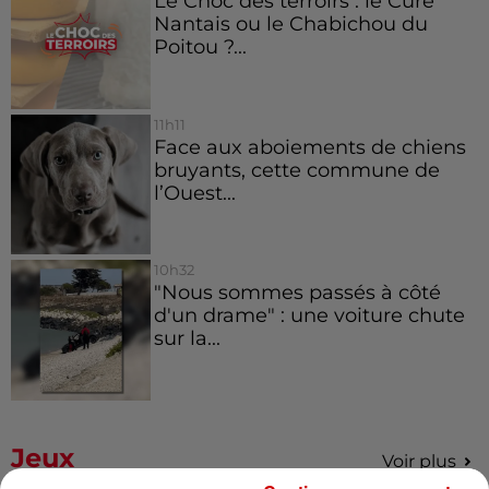
Le Choc des terroirs : le Curé
Nantais ou le Chabichou du
Poitou ?...
11h11
Face aux aboiements de chiens
bruyants, cette commune de
l’Ouest...
10h32
"Nous sommes passés à côté
d'un drame" : une voiture chute
sur la...
Jeux
Voir plus