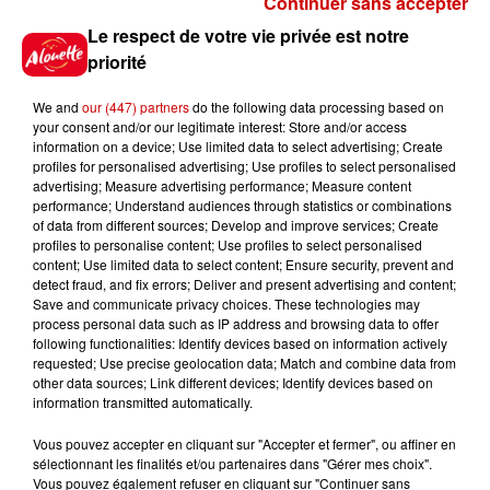
Continuer sans accepter
Gagnez vos places pour
Le respect de votre vie privée est notre
l'événement Ride the Show à
priorité
Morlaix !
We and
our (447) partners
do the following data processing based on
your consent and/or our legitimate interest: Store and/or access
information on a device; Use limited data to select advertising; Create
profiles for personalised advertising; Use profiles to select personalised
Gagnez vos places pour le
advertising; Measure advertising performance; Measure content
festival Marché Gourmand 2026
performance; Understand audiences through statistics or combinations
à Coulon !
of data from different sources; Develop and improve services; Create
profiles to personalise content; Use profiles to select personalised
content; Use limited data to select content; Ensure security, prevent and
detect fraud, and fix errors; Deliver and present advertising and content;
Save and communicate privacy choices. These technologies may
Le Duel - Gagnez vos entrées
process personal data such as IP address and browsing data to offer
pour le parc animalier de votre
following functionalities: Identify devices based on information actively
requested; Use precise geolocation data; Match and combine data from
choix !
other data sources; Link different devices; Identify devices based on
information transmitted automatically.
Vous pouvez accepter en cliquant sur "Accepter et fermer", ou affiner en
sélectionnant les finalités et/ou partenaires dans "Gérer mes choix".
Destination Vacances - Gagnez
Vous pouvez également refuser en cliquant sur "Continuer sans