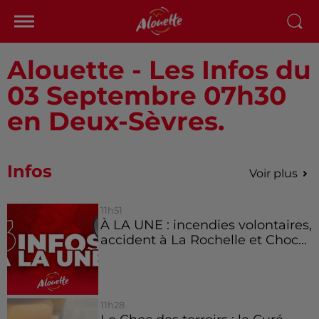
Alouette - Les Infos du
03 Septembre 07h30
en Deux-Sèvres.
Infos
Voir plus
11h51
À LA UNE : incendies volontaires,
accident à La Rochelle et Choc...
11h28