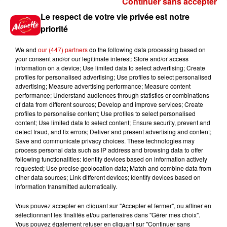
Continuer sans accepter
Gagnez vos places pour le
Le respect de votre vie privée est notre
festival Marché Gourmand 2026
priorité
à Coulon !
We and
our (447) partners
do the following data processing based on
your consent and/or our legitimate interest: Store and/or access
information on a device; Use limited data to select advertising; Create
profiles for personalised advertising; Use profiles to select personalised
Le Duel - Gagnez vos entrées
advertising; Measure advertising performance; Measure content
pour l'un des zoos de nos
performance; Understand audiences through statistics or combinations
régions !
of data from different sources; Develop and improve services; Create
profiles to personalise content; Use profiles to select personalised
content; Use limited data to select content; Ensure security, prevent and
detect fraud, and fix errors; Deliver and present advertising and content;
Save and communicate privacy choices. These technologies may
Destination Vacances - Gagnez
process personal data such as IP address and browsing data to offer
votre séjour en famille au cœur
following functionalities: Identify devices based on information actively
requested; Use precise geolocation data; Match and combine data from
de la...
other data sources; Link different devices; Identify devices based on
information transmitted automatically.
Vous pouvez accepter en cliquant sur "Accepter et fermer", ou affiner en
sélectionnant les finalités et/ou partenaires dans "Gérer mes choix".
Destination Vacances : inscrivez-
Vous pouvez également refuser en cliquant sur "Continuer sans