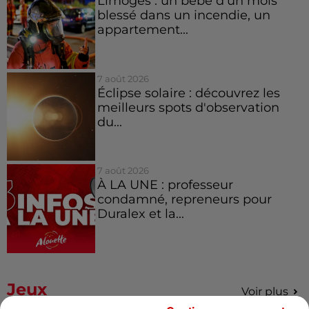
Limoges : un bébé d'un mois
blessé dans un incendie, un
appartement...
7 août 2026
Éclipse solaire : découvrez les
meilleurs spots d'observation
du...
7 août 2026
À LA UNE : professeur
condamné, repreneurs pour
Duralex et la...
Jeux
Voir plus