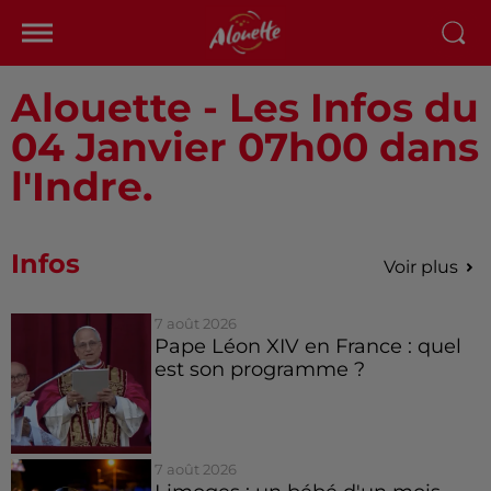
Alouette - Les Infos du
04 Janvier 07h00 dans
l'Indre.
Infos
Voir plus
7 août 2026
Pape Léon XIV en France : quel
est son programme ?
7 août 2026